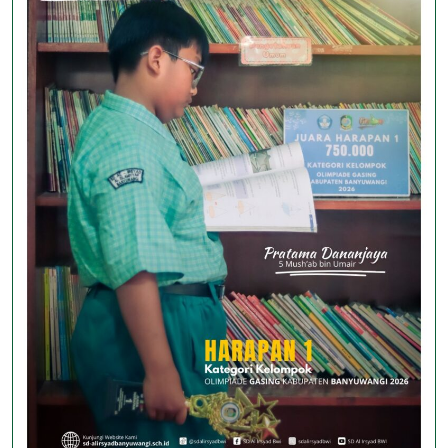
Jenius
Science
Olympiad
Jawa
Timur
2026