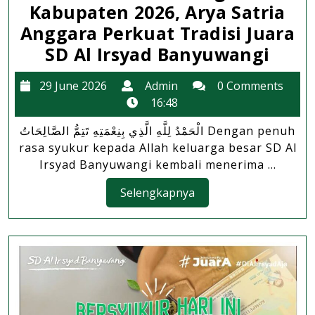
Kabupaten 2026, Arya Satria
Anggara Perkuat Tradisi Juara
Lolo
SD Al Irsyad Banyuwangi
OSN
29
Admin
29 June 2026
Admin
0 Comments
IPS
June
16:48
Ting
2026
الْحَمْدُ لِلَّهِ الَّذِي بِنِعْمَتِهِ تَتِمُّ الصَّالِحَاتُ Dengan penuh
Kabu
rasa syukur kepada Allah keluarga besar SD Al
2026,
Irsyad Banyuwangi kembali menerima ...
Arya
Selengkapnya
Selengkapnya
Satri
Angg
Perk
Tradi
Juar
SD