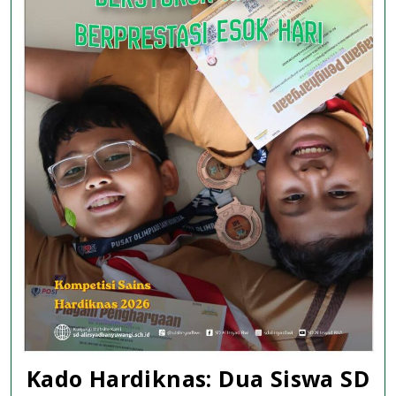
Al
Irsya
Bany
Kado Hardiknas: Dua Siswa SD