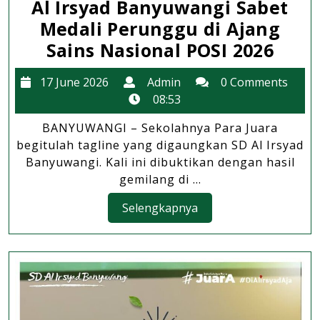
Al Irsyad Banyuwangi Sabet
Medali Perunggu di Ajang
Kado
Sains Nasional POSI 2026
Hard
17
Admin
17 June 2026
Admin
0 Comments
Dua
June
08:53
Sisw
2026
BANYUWANGI – Sekolahnya Para Juara
SD
begitulah tagline yang digaungkan SD Al Irsyad
Al
Banyuwangi. Kali ini dibuktikan dengan hasil
Irsya
gemilang di ...
Bany
Selengkapnya
Selengkapnya
Sabe
Meda
Peru
di
Ajan