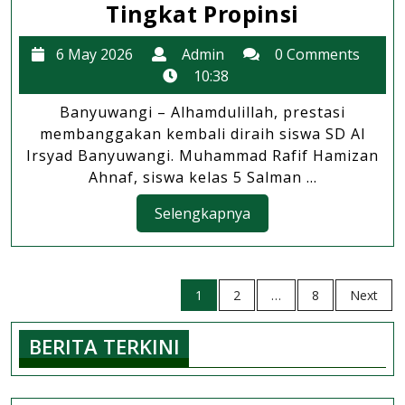
Siswa
Tingkat Propinsi
SD
6
Admin
6 May 2026
Admin
0 Comments
Al
May
10:38
Irsyad
2026
Banyuwangi – Alhamdulillah, prestasi
Banyuwa
membanggakan kembali diraih siswa SD Al
Raih
Irsyad Banyuwangi. Muhammad Rafif Hamizan
Juara
Ahnaf, siswa kelas 5 Salman ...
2
Selengkapnya
Selengkapnya
Taekwon
Tingkat
Posts
Propinsi
1
2
…
8
Next
navigation
BERITA TERKINI