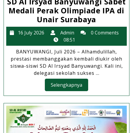
SD Al Irsyad Banyuwangi Sabet
Medali Perak Olimpiade IPA di
Prestasi
Unair Surabaya
Nasional
16
Admin
16 July 2026
Admin
0 Comments
2026:
July
08:51
Siswa
2026
BANYUWANGI, Juli 2026 – Alhamdulillah,
SD
prestasi membanggakan kembali diukir oleh
Al
siswa-siswi SD Al Irsyad Banyuwangi. Kali ini,
Irsyad
delegasi sekolah sukses ...
Banyuwa
Selengkapnya
Selengkapnya
Sabet
Medali
Perak
Olimpiad
IPA