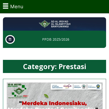
Skip
Menu
Menu
to
content
Skip
to
content
PPDB 2025/2026
Category:
Prestasi