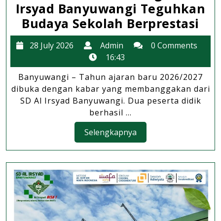
Irsyad Banyuwangi Teguhkan
Awa
Budaya Sekolah Berprestasi
Ta
28
Admin
28 July 2026
Admin
0 Comments
Aja
July
16:43
de
2026
Banyuwangi – Tahun ajaran baru 2026/2027
Du
dibuka dengan kabar yang membanggakan dari
Pre
SD Al Irsyad Banyuwangi. Dua peserta didik
Gem
berhasil ...
SD
Selengkapnya
Selengkapnya
Al
Irs
Ba
Te
Bu
Sek