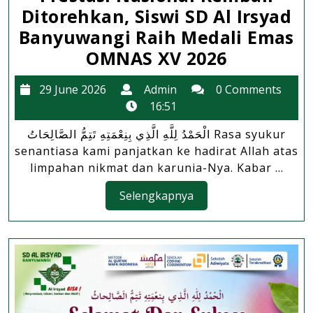
Ditorehkan, Siswi SD Al Irsyad
Banyuwangi Raih Medali Emas
Prestasi
OMNAS XV 2026
Nasional
29
Admin
29 June 2026
Admin
0 Comments
Kembali
June
16:51
Ditorehk
2026
الْحَمْدُ لِلَّهِ الَّذِي بِنِعْمَتِهِ تَتِمُّ الصَّالِحَاتُ Rasa syukur
Siswi
senantiasa kami panjatkan ke hadirat Allah atas
SD
limpahan nikmat dan karunia-Nya. Kabar ...
Al
Selengkapnya
Selengkapnya
Irsyad
Banyuwa
Raih
Medali
Emas
OMNAS