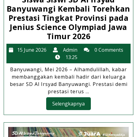
Banyuwangi Kembali Torehkan
Prestasi Tingkat Provinsi pada
Jenius Science Olympiad Jawa
Siswa
Timur 2026
Siswi
15
Admin
15 June 2026
Admin
0 Comments
SD
June
13:25
Al
2026
Banyuwangi, Mei 2026 – Alhamdulillah, kabar
Irsyad
membanggakan kembali hadir dari keluarga
Banyuwang
besar SD Al Irsyad Banyuwangi. Prestasi demi
Kembali
prestasi terus ...
Torehkan
Selengkapnya
Selengkapnya
Prestasi
Tingkat
Provinsi
pada