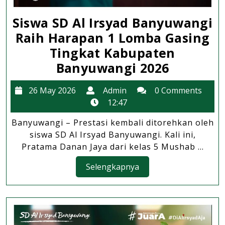
Siswa SD Al Irsyad Banyuwangi
Raih Harapan 1 Lomba Gasing
Tingkat Kabupaten
Siswa
Banyuwangi 2026
SD
26
Admin
26 May 2026
Admin
0 Comments
Al
May
12:47
Irsyad
2026
Banyuwangi – Prestasi kembali ditorehkan oleh
Banyuwa
siswa SD Al Irsyad Banyuwangi. Kali ini,
Raih
Pratama Danan Jaya dari kelas 5 Mushab ...
Harapan
Selengkapnya
Selengkapnya
1
Lomba
Gasing
Tingkat