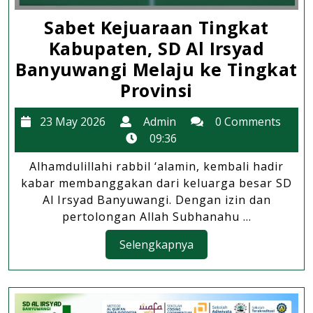
Sabet Kejuaraan Tingkat
Kabupaten, SD Al Irsyad
Banyuwangi Melaju ke Tingkat
Sabet
Provinsi
Kejuaraan
23
Admin
23 May 2026
Admin
0 Comments
Tingkat
May
09:36
Kabupaten,
2026
Alhamdulillahi rabbil ‘alamin, kembali hadir
SD
kabar membanggakan dari keluarga besar SD
Al
Al Irsyad Banyuwangi. Dengan izin dan
Irsyad
pertolongan Allah Subhanahu ...
Banyuwangi
Selengkapnya
Selengkapnya
Melaju
ke
Tingkat