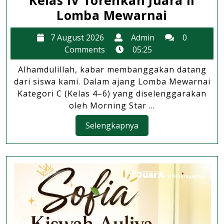
Sekolah
Lomba Mewarnai
Berprest
7
Admin
7 August 2026
Admin
0
Siswi
August
Comments
05:25
Kelas
2026
Alhamdulillah, kabar membanggakan datang
IV
dari siswa kami. Dalam ajang Lomba Mewarnai
Torehka
Kategori C (Kelas 4–6) yang diselenggarakan
Juara
oleh Morning Star ...
II
Selengkapnya
Selengkapnya
Lomba
Mewarna