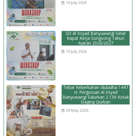
10 July 2026
SD Al Irsyad Banyuwangi Gelar
Rapat Kerja Songsong Tahun
Ajaran 2026/2027
10 July 2026
Tebar Keberkahan Iduladha 1447
H: Perguruan Al Irsyad
Banyuwangi Salurkan 2.139 Kotak
Daging Qurban
29 May 2026