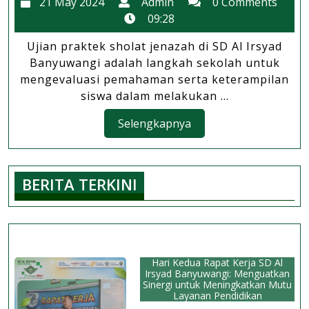
21
Admin
21 May 2024
Admin
0 Comments
Hidup
May
09:28
Bermasyaraka
2024
Ujian praktek sholat jenazah di SD Al Irsyad
SD
Banyuwangi adalah langkah sekolah untuk
Al
mengevaluasi pemahaman serta keterampilan
Irsyad
siswa dalam melakukan ...
Gelar
Selengkapnya
Selengkapnya
Uji
Praktek
Sholat
BERITA TERKINI
Jenazah
Hari Kedua Rapat Kerja SD Al
Irsyad Banyuwangi: Menguatkan
Sinergi untuk Meningkatkan Mutu
Layanan Pendidikan