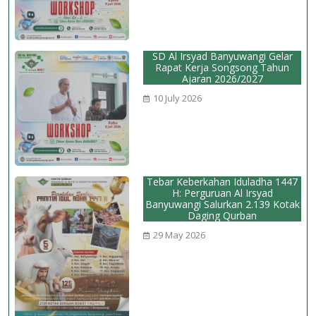
SD Al Irsyad Banyuwangi Gelar
Rapat Kerja Songsong Tahun
Ajaran 2026/2027
10 July 2026
Tebar Keberkahan Iduladha 1447
H: Perguruan Al Irsyad
Banyuwangi Salurkan 2.139 Kotak
Daging Qurban
29 May 2026