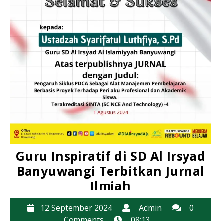
Guru Inspiratif di SD Al Irsyad
Banyuwangi Terbitkan Jurnal
Guru
Ilmiah
Inspiratif
12
Admin
12 September 2024
Admin
0
di
September
Comments
08:13