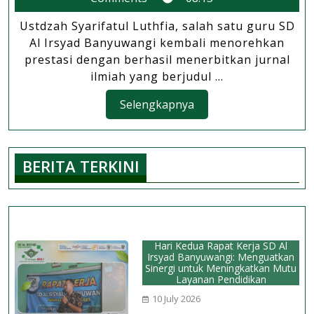
SD
2024
Ustdzah Syarifatul Luthfia, salah satu guru SD
Al
Al Irsyad Banyuwangi kembali menorehkan
Irsyad
prestasi dengan berhasil menerbitkan jurnal
Banyuwangi
ilmiah yang berjudul ...
Terbitkan
Selengkapnya
Selengkapnya
Jurnal
Ilmiah
BERITA TERKINI
Hari Kedua Rapat Kerja SD Al
Irsyad Banyuwangi: Menguatkan
Sinergi untuk Meningkatkan Mutu
Layanan Pendidikan
10 July 2026