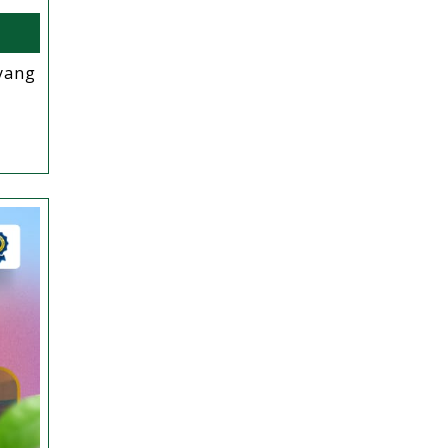
 yang
gi