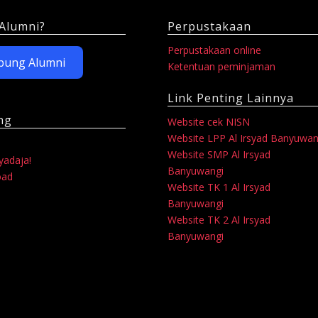
Irsyad
Banyuwangi
Alumni?
Perpustakaan
Gelar
Perpustakaan online
Lomba
bung Alumni
Ketentuan peminjaman
Cerdas
Link Penting Lainnya
Cermat
ng
Website cek NISN
Matematika dan I
Website LPP Al Irsyad Banyuwan
Website SMP Al Irsyad
syadaja!
Banyuwangi
oad
Website TK 1 Al Irsyad
Banyuwangi
Website TK 2 Al Irsyad
Banyuwangi