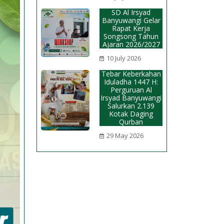
SD Al Irsyad
Banyuwangi Gelar
Rapat Kerja
Songsong Tahun
Ajaran 2026/2027
10 July 2026
Tebar Keberkahan
Iduladha 1447 H:
Perguruan Al
Irsyad Banyuwangi
Salurkan 2.139
Kotak Daging
Qurban
29 May 2026