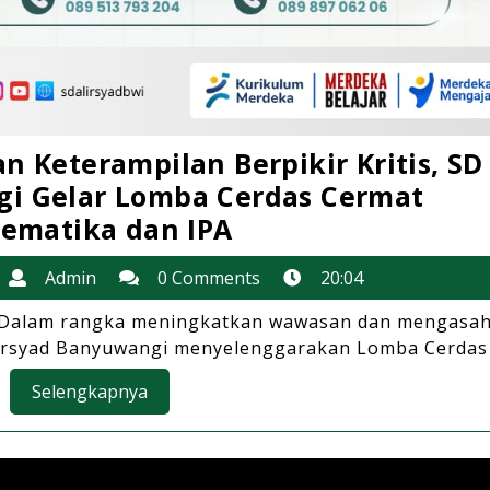
 Keterampilan Berpikir Kritis, SD 
gi Gelar Lomba Cerdas Cermat
Tingkatkan
ematika dan IPA
Wawasan
13
Admin
Admin
0 Comments
20:04
dan
September
Keterampilan
— Dalam rangka meningkatkan wawasan dan mengasa
2025
l Irsyad Banyuwangi menyelenggarakan Lomba Cerdas .
Berpikir
Kritis,
Selengkapnya
Selengkapnya
SD
Al