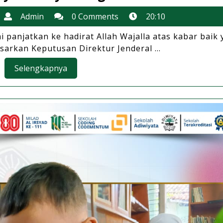
dan
13
Admin
Admin
0 Comments
20:10
Apresiasi
September
Atas
 panjatkan ke hadirat Allah Wajalla atas kabar baik
2025
sarkan Keputusan Direktur Jenderal ...
Penambahan
Guru
Selengkapnya
Selengkapnya
Profesional
di
SD
Al
Irsyad Banyuwan