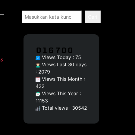
Pencarian
Cari
PA
Views Today : 75
gi
Views Last 30 days
: 2079
Views This Month :
422
Views This Year :
11153
Total views : 30542