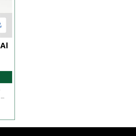
Al
h
..