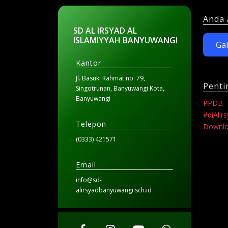
Anda 
SD AL IRSYAD AL
ISLAMIYYAH BANYUWANGI
Ga
Kantor
Jl. Basuki Rahmat no. 79,
Penti
Singotrunan, Banyuwangi Kota,
Banyuwangi
PPDB
#diAlir
Telepon
Downl
(0333) 421571
Email
info@sd-
alirsyadbanyuwangi.sch.id