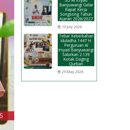
SD Al Irsyad
Banyuwangi Gelar
Rapat Kerja
Songsong Tahun
Ajaran 2026/2027
10 July 2026
Tebar Keberkahan
Iduladha 1447 H:
Perguruan Al
Irsyad Banyuwangi
Salurkan 2.139
Kotak Daging
Qurban
29 May 2026