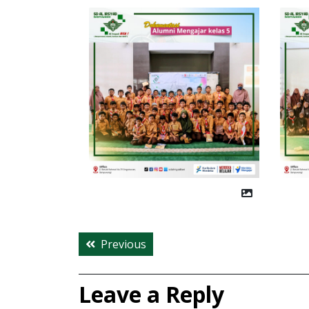
Post
Previous
Previous
navigation
post:
Leave a Reply