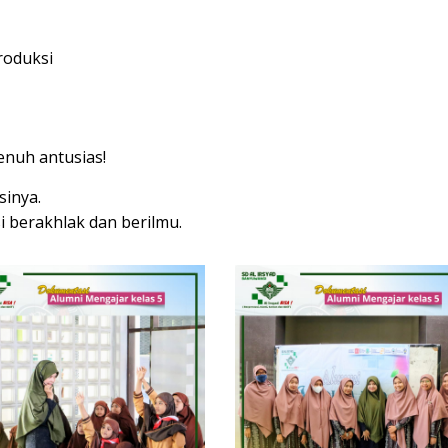
roduksi
enuh antusias!
sinya.
 berakhlak dan berilmu.