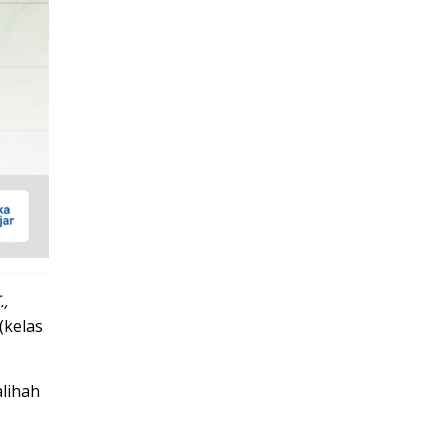
.,
(kelas
alihah