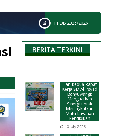
PPDB 2025/2026
si
BERITA TERKINI
Hari Kedua Rapat
Kerja SD Al Irsyad
Banyuwangi:
Menguatkan
Sinergi untuk
Meningkatkan
Mutu Layanan
Pendidikan
10 July 2026