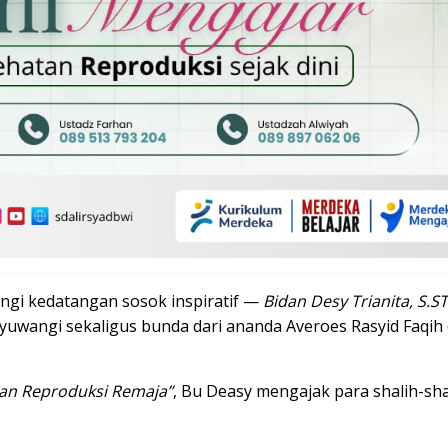
angi kedatangan sosok inspiratif —
Bidan Desy Trianita, S.ST
yuwangi sekaligus bunda dari ananda Averoes Rasyid Faqih 
tan Reproduksi Remaja”
, Bu Deasy mengajak para shalih-sh