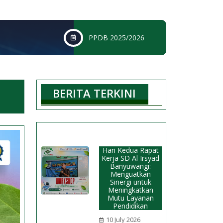
PPDB 2025/2026
BERITA TERKINI
Hari Kedua Rapat
Kerja SD Al Irsyad
Banyuwangi:
Menguatkan
Sinergi untuk
Meningkatkan
Mutu Layanan
Pendidikan
10 July 2026