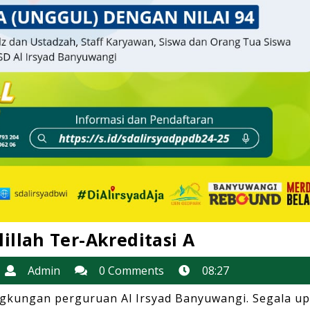
Alhamdulill
illah Ter-Akreditasi A
Ter-
19
Admin
Admin
0 Comments
08:27
Akreditasi
November
A
ngkungan perguruan Al Irsyad Banyuwangi. Segala u
2023