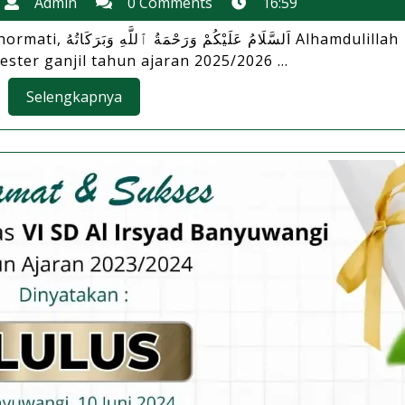
21
Admin
Admin
0 Comments
16:59
December
اَلسَّلَا Alhamdulillah
2025
ter ganjil tahun ajaran 2025/2026 ...
Selengkapnya
Selengkapnya