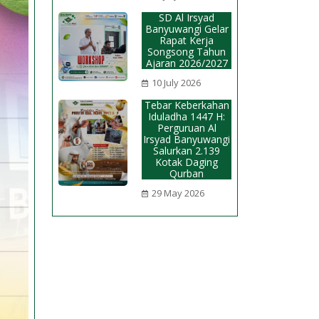
SD Al Irsyad
Banyuwangi Gelar
Rapat Kerja
Songsong Tahun
Ajaran 2026/2027
10 July 2026
Tebar Keberkahan
Iduladha 1447 H:
Perguruan Al
Irsyad Banyuwangi
Salurkan 2.139
Kotak Daging
Qurban
29 May 2026