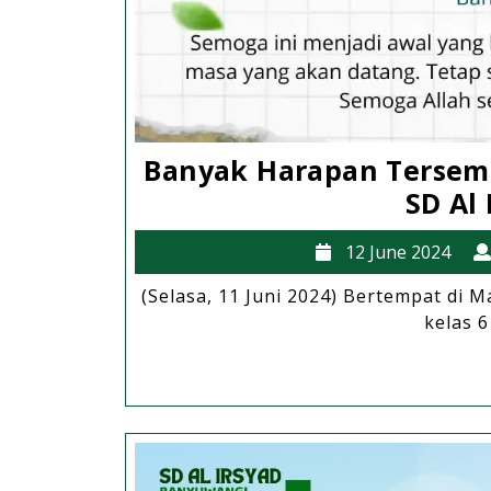
Banyak Harapan Tersem
SD Al
12
12 June 2024
Ju
(Selasa, 11 Juni 2024) Bertempat di M
20
kelas 6