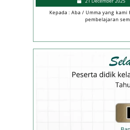
21 December 2025
Kepada : Aba / Umma yang kami hormati, مُ عَلَيْكُمْ وَرَحْمَةُ ٱللَّهِ وَبَرَكَاتُهُ
pembelajaran semes