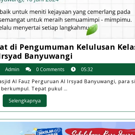
at di Pengumuman Kelulusan Kela
Banyak
 Irsyad Banyuwangi
Harapan
Admin
Admin
0 Comments
05:32
Tersemat
ne
di
asjid Al Fauz Perguruan Al Irsyad Banyuwangi, para s
24
 berkumpul. Tepat pukul ...
Pengumuman
Kelulusan
Selengkapnya
Selengkapnya
Kelas
6
SD