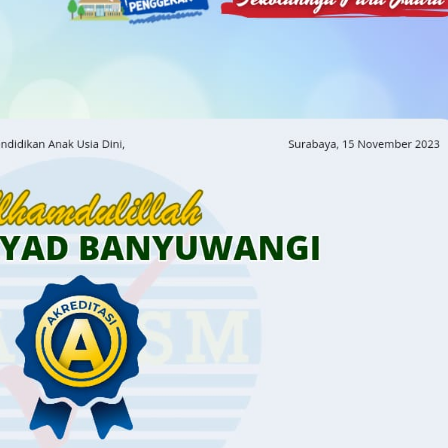
Al
Irsyad
Banyuwangi