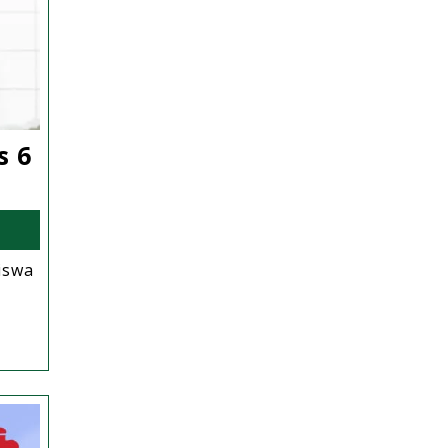
s 6
iswa