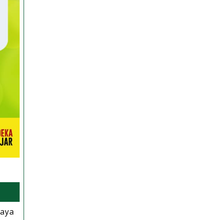
ah
paya