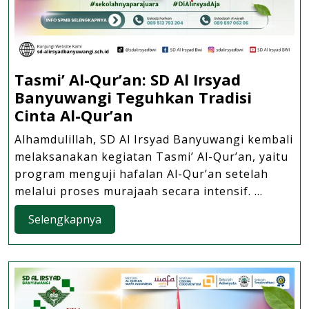
Tasmi’ Al-Qur’an: SD Al Irsyad
Banyuwangi Teguhkan Tradisi
Tasmi’
Cinta Al-Qur’an
Al-
Alhamdulillah, SD Al Irsyad Banyuwangi kembali
Qur’an:
melaksanakan kegiatan Tasmi’ Al-Qur’an, yaitu
SD
program menguji hafalan Al-Qur’an setelah
Al
melalui proses murajaah secara intensif. ...
Irsyad
Selengkapnya
Selengkapnya
Banyuwangi
Teguhkan
Tradisi
Cinta Al-
Qur’an