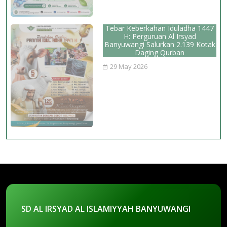
Tebar Keberkahan Iduladha 1447
H: Perguruan Al Irsyad
Banyuwangi Salurkan 2.139 Kotak
Daging Qurban
29 May 2026
SD AL IRSYAD AL ISLAMIYYAH BANYUWANGI