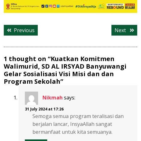
Post
Previous
Next
Previous
Next
navigation
post:
post:
1 thought on “Kuatkan Komitmen
Walimurid, SD AL IRSYAD Banyuwangi
Gelar Sosialisasi Visi Misi dan dan
Program Sekolah”
Nikmah
says:
31 July 2024 at 17:26
Semoga semua program teralisasi dan
berjalan lancar, InsyaAllah sangat
bermanfaat untuk kita semuanya.