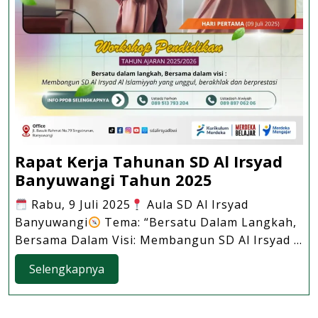
Berprestasi
Rapat Kerja Tahunan SD Al Irsyad
Rapat
Banyuwangi Tahun 2025
Kerja
Rabu, 9 Juli 2025
Aula SD Al Irsyad
Tahunan
Banyuwangi
Tema: “Bersatu Dalam Langkah,
SD
Bersama Dalam Visi: Membangun SD Al Irsyad ...
Al
Selengkapnya
Irsyad
Selengkapnya
Banyuwangi
Tahun