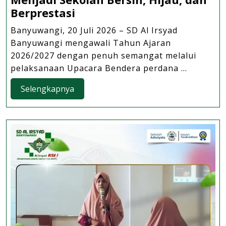
Upacara
Berprestasi
Bendera
Banyuwangi, 20 Juli 2026 – SD Al Irsyad
Perdana
Banyuwangi mengawali Tahun Ajaran
Tahun
2026/2027 dengan penuh semangat melalui
Ajaran
pelaksanaan Upacara Bendera perdana ...
2026/2027,
Selengkapnya
Selengkapnya
SD
Al
Irsyad
Banyuwangi
Teguhkan
Komitmen
Menjadi
Sekolah
Bersih,
Hijau,
dan