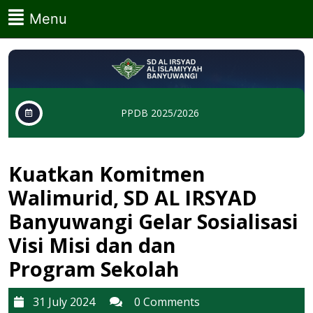
Skip
Menu
Menu
to
content
Skip
to
content
PPDB 2025/2026
Kuatkan Komitmen
Walimurid, SD AL IRSYAD
Banyuwangi Gelar Sosialisasi
Visi Misi dan dan
Program Sekolah
31
31 July 2024
0 Comments