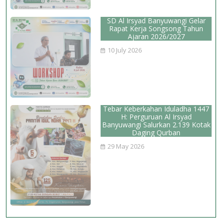
SD Al Irsyad Banyuwangi Gelar
Rapat Kerja Songsong Tahun
Ajaran 2026/2027
10 July 2026
Tebar Keberkahan Iduladha 1447
H: Perguruan Al Irsyad
Banyuwangi Salurkan 2.139 Kotak
Daging Qurban
29 May 2026