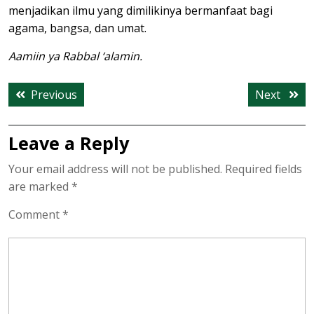
menjadikan ilmu yang dimilikinya bermanfaat bagi
agama, bangsa, dan umat.
Aamiin ya Rabbal ‘alamin.
Post
Previous
Next
Previous
Next
navigation
post:
post:
Leave a Reply
Your email address will not be published.
Required fields
are marked
*
Comment
*