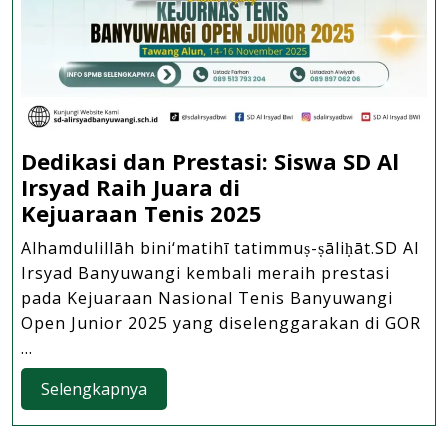
Dedikasi dan Prestasi: Siswa SD Al
Irsyad Raih Juara di
Dedikasi
Kejuaraan Tenis 2025
dan
Alhamdulillāh bini‘matihī tatimmuṣ-ṣāliḥāt.SD Al
Prestasi:
Irsyad Banyuwangi kembali meraih prestasi
Siswa
pada Kejuaraan Nasional Tenis Banyuwangi
SD
Open Junior 2025 yang diselenggarakan di GOR
Al
...
Irsyad
Selengkapnya
Selengkapnya
Raih
Juara
di