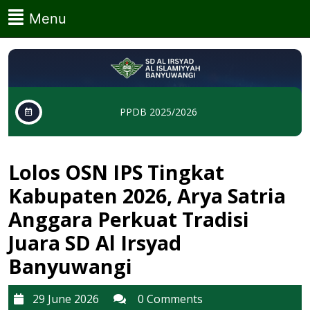
Skip
Menu
Menu
to
content
Skip
to
content
PPDB 2025/2026
Lolos OSN IPS Tingkat
Kabupaten 2026, Arya Satria
Anggara Perkuat Tradisi
Juara SD Al Irsyad
Banyuwangi
29
29 June 2026
0 Comments