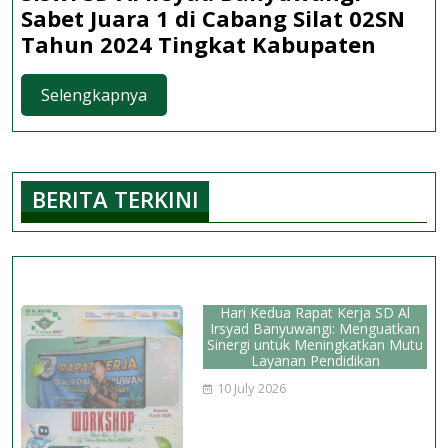
Sabet Juara 1 di Cabang Silat 02SN
Siswi
Tahun 2024 Tingkat Kabupaten
SD
Al
Selengkapnya
Selengkapnya
Irsyad
Banyu
Sabet
BERITA TERKINI
Juara
1
di
Caban
Silat
Hari Kedua Rapat Kerja SD Al
02SN
Irsyad Banyuwangi: Menguatkan
Sinergi untuk Meningkatkan Mutu
Tahun
Layanan Pendidikan
2024
10 July 2026
Tingk
Kabup