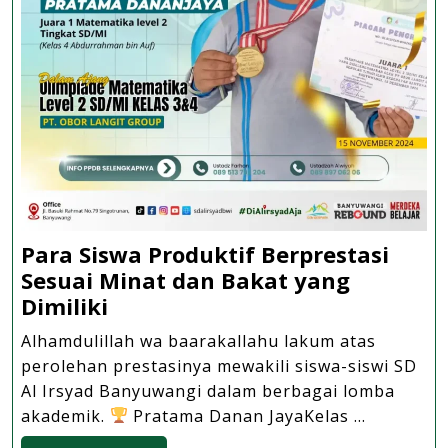
Para Siswa Produktif Berprestasi
Sesuai Minat dan Bakat yang
Para
Dimiliki
Siswa
Alhamdulillah wa baarakallahu lakum atas
Produktif
perolehan prestasinya mewakili siswa-siswi SD
Berprestasi
Al Irsyad Banyuwangi dalam berbagai lomba
Sesuai
akademik.
Pratama Danan JayaKelas ...
Minat