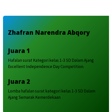
Zhafran Narendra Abqory
Juara 1
Hafalan surat Kategori kelas 1-3 SD Dalam Ajang
Excellent Independence Day Competition.
Juara 2
Lomba hafalan surat kategori kelas 1-3 SD Dalam
Ajang Semarak Kemerdekaan