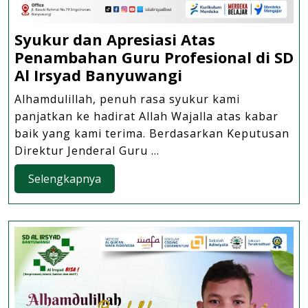
Syukur dan Apresiasi Atas
Penambahan Guru Profesional di SD
Syukur
Al Irsyad Banyuwangi
dan
Alhamdulillah, penuh rasa syukur kami
Apresiasi
panjatkan ke hadirat Allah Wajalla atas kabar
Atas
baik yang kami terima. Berdasarkan Keputusan
Penambahan
Direktur Jenderal Guru ...
Guru
Selengkapnya
Selengkapnya
Profesional
di
SD
Al
Irsyad Banyuwa