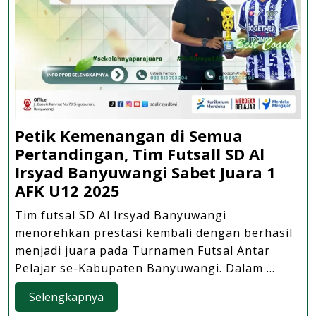
Petik Kemenangan di Semua
Pertandingan, Tim Futsall SD Al
Irsyad Banyuwangi Sabet Juara 1
Petik
AFK U12 2025
Kemenangan
Tim futsal SD Al Irsyad Banyuwangi
di
menorehkan prestasi kembali dengan berhasil
Semua
menjadi juara pada Turnamen Futsal Antar
Pertandingan,
Pelajar se-Kabupaten Banyuwangi. Dalam ...
Tim
Selengkapnya
Selengkapnya
Futsall