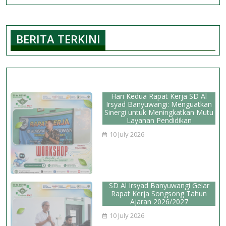
SD
Al
Irsyad
BERITA TERKINI
Banyuwangi
Sabet
Juara
1
AFK
Hari Kedua Rapat Kerja SD Al
U12
Irsyad Banyuwangi: Menguatkan
Sinergi untuk Meningkatkan Mutu
2025
Layanan Pendidikan
10 July 2026
SD Al Irsyad Banyuwangi Gelar
Rapat Kerja Songsong Tahun
Ajaran 2026/2027
10 July 2026