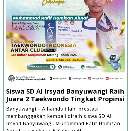
Siswa SD Al Irsyad Banyuwangi Raih
S
Juara 2 Taekwondo Tingkat Propinsi
S
Banyuwangi – Alhamdulillah, prestasi
Al
membanggakan kembali diraih siswa SD Al
Ir
Irsyad Banyuwangi. Muhammad Rafif Hamizan
B
Ahnaf, siswa kelas 5 Salman Al ...