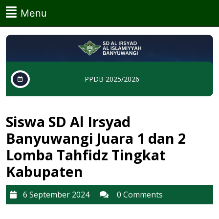
Skip
Menu
Menu
to
content
Skip
to
content
PPDB 2025/2026
Siswa SD Al Irsyad
Banyuwangi Juara 1 dan 2
Lomba Tahfidz Tingkat
Kabupaten
6
6 September 2024
0 Comments
September
2024