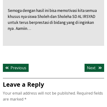
Semoga dengan hasil ini bisa memotivasi kita semua
khusus nya siswa Sholeh dan Sholeha SD AL IRSYAD
untuk terus berprestasi di bidang yang di inginkan
nya . Aamiin…
Post
Previous
Next
Previous
Next
navigation
post:
post:
Leave a Reply
Your email address will not be published.
Required fields
are marked
*