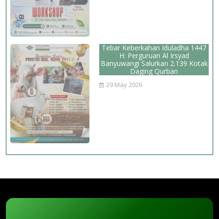
Tebar Keberkahan Iduladha 1447
H: Perguruan Al Irsyad
Banyuwangi Salurkan 2.139 Kotak
Daging Qurban
29 May 2026