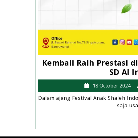
Kembali Raih Prestasi 
SD Al I
1
18 October 2024
O
Dalam ajang Festival Anak Shaleh Ind
2
saja usa