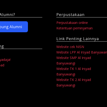
SD
Al
Alumni?
Perpustakaan
Irsyad
Perpustakaan online
Berjaya
bung Alumni
Ketentuan peminjaman
di
Link Penting Lainnya
FASI
ng
Website cek NISN
Website LPP Al Irsyad Banyuwan
Website SMP Al Irsyad
syadaja!
Banyuwangi
oad
Website TK 1 Al Irsyad
Banyuwangi
Website TK 2 Al Irsyad
Banyuwangi