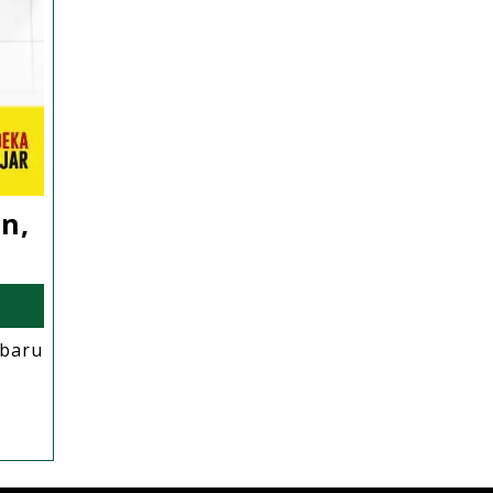
n,
 baru