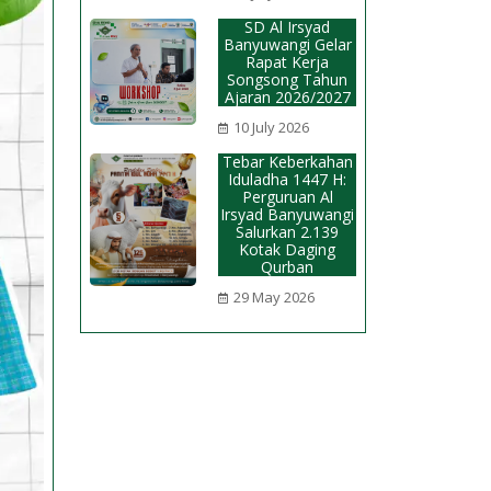
SD Al Irsyad
Banyuwangi Gelar
Rapat Kerja
Songsong Tahun
Ajaran 2026/2027
10 July 2026
Tebar Keberkahan
Iduladha 1447 H:
Perguruan Al
Irsyad Banyuwangi
Salurkan 2.139
Kotak Daging
Qurban
29 May 2026