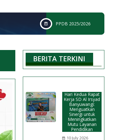
PPDB 2025/2026
BERITA TERKINI
Hari Kedua Rapat
Kerja SD Al Irsyad
Banyuwangi:
Menguatkan
Sinergi untuk
Meningkatkan
Mutu Layanan
Pendidikan
10 July 2026