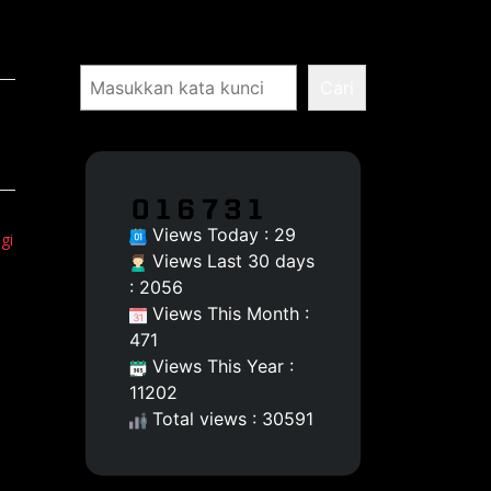
Pencarian
Cari
Views Today : 29
gi
Views Last 30 days
: 2056
Views This Month :
471
Views This Year :
11202
Total views : 30591