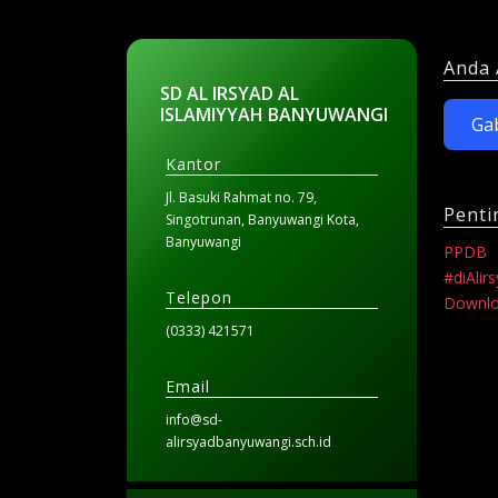
Anda 
SD AL IRSYAD AL
ISLAMIYYAH BANYUWANGI
Ga
Kantor
Jl. Basuki Rahmat no. 79,
Penti
Singotrunan, Banyuwangi Kota,
Banyuwangi
PPDB
#diAlir
Telepon
Downl
(0333) 421571
Email
info@sd-
alirsyadbanyuwangi.sch.id