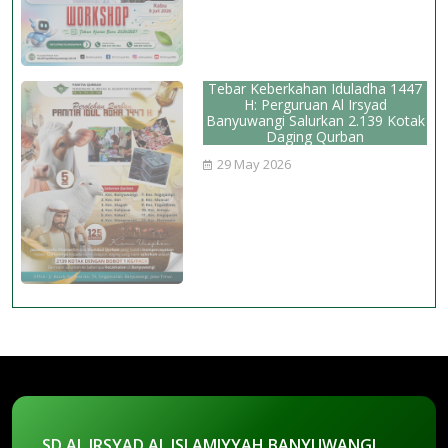
Tebar Keberkahan Iduladha 1447
H: Perguruan Al Irsyad
Banyuwangi Salurkan 2.139 Kotak
Daging Qurban
29 May 2026
SD AL IRSYAD AL ISLAMIYYAH BANYUWANGI