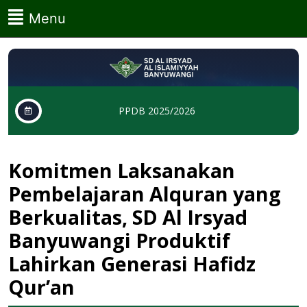
Skip
Menu
Menu
to
content
Skip
to
content
PPDB 2025/2026
Komitmen Laksanakan
Pembelajaran Alquran yang
Berkualitas, SD Al Irsyad
Banyuwangi Produktif
Lahirkan Generasi Hafidz
Qur’an