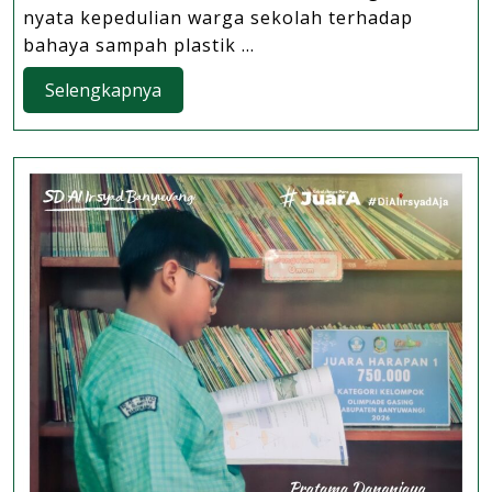
Amal:
nyata kepedulian warga sekolah terhadap
Deklarasi
bahaya sampah plastik ...
Sedekah
Selengkapnya
Selengkapnya
Botol
Plastik
di
SD
Al
Irsyad Banyuwang