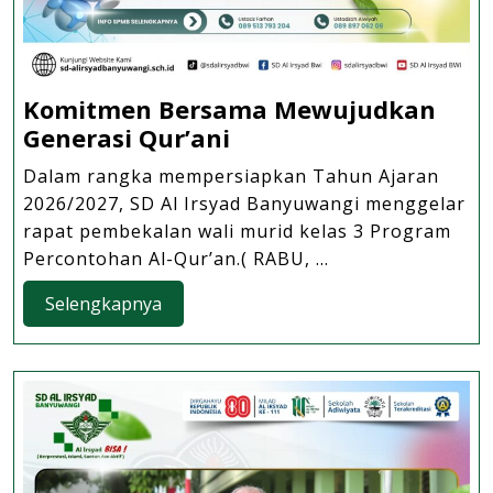
Komitmen Bersama Mewujudkan
Komitmen
Generasi Qur’ani
Bersama
Dalam rangka mempersiapkan Tahun Ajaran
Mewujudkan
2026/2027, SD Al Irsyad Banyuwangi menggelar
Generasi
rapat pembekalan wali murid kelas 3 Program
Qur’ani
Percontohan Al-Qur’an.( RABU, ...
Selengkapnya
Selengkapnya