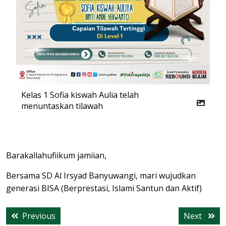
Kelas 1 Sofia kiswah Aulia telah
menuntaskan tilawah
Barakallahufiikum jamiian,
Bersama SD Al Irsyad Banyuwangi, mari wujudkan
generasi BISA (Berprestasi, Islami Santun dan Aktif)
Post
Previous
Next
Previous
Next
navigation