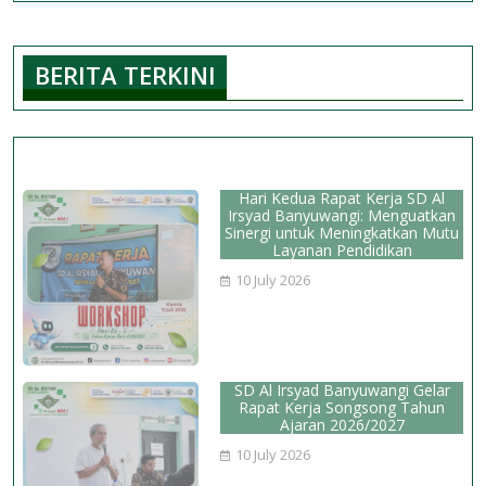
1
Lomba
BERITA TERKINI
Gasing
Tingkat
Kabupat
Banyuwa
2026
Hari Kedua Rapat Kerja SD Al
Irsyad Banyuwangi: Menguatkan
Sinergi untuk Meningkatkan Mutu
Layanan Pendidikan
10 July 2026
SD Al Irsyad Banyuwangi Gelar
Rapat Kerja Songsong Tahun
Ajaran 2026/2027
10 July 2026