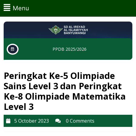
Skip
Menu
Menu
to
content
Skip
to
content
PPDB 2025/2026
Peringkat Ke-5 Olimpiade
Sains Level 3 dan Peringkat
Ke-8 Olimpiade Matematika
Level 3
5
5 October 2023
0 Comments
October
2023