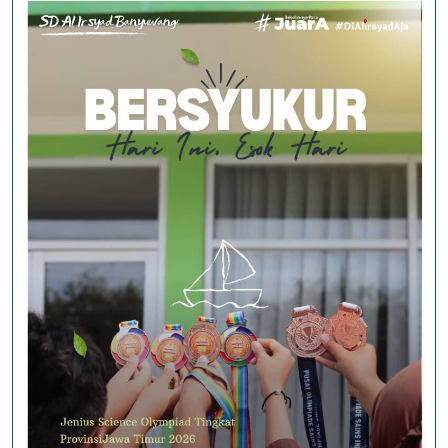
Irsyad
Banyuwangi
Sabet
Juara
1
AFK
U12
2025