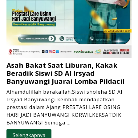
Asah Bakat Saat Liburan, Kakak
Beradik Siswi SD Al Irsyad
Asa
Banyuwangi Juarai Lomba Pildacil
Bak
Alhamdulillah barakallah.Siswi sholeha SD Al
Saa
Irsyad Banyuwangi kembali mendapatkan
Lib
prestasi dalam Ajang PRESTASI LARE OSING
Kak
HARI JADI BANYUWANGI KORWILKERSATDIK
Ber
BANYUWANGI Semoga ...
Sisw
Selengkapnya
Selengkapnya
SD