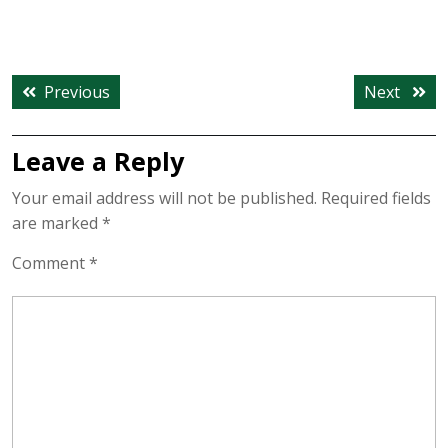
Post
Previous
Next
Previous
Next
navigation
post:
post:
Leave a Reply
Your email address will not be published.
Required fields
are marked
*
Comment
*