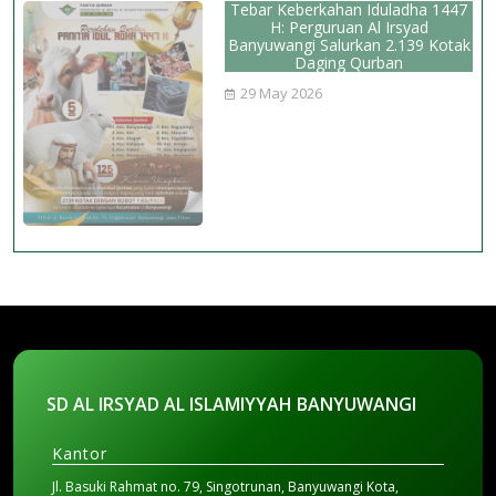
Tebar Keberkahan Iduladha 1447
H: Perguruan Al Irsyad
Banyuwangi Salurkan 2.139 Kotak
Daging Qurban
29 May 2026
SD AL IRSYAD AL ISLAMIYYAH BANYUWANGI
Kantor
Jl. Basuki Rahmat no. 79, Singotrunan, Banyuwangi Kota,