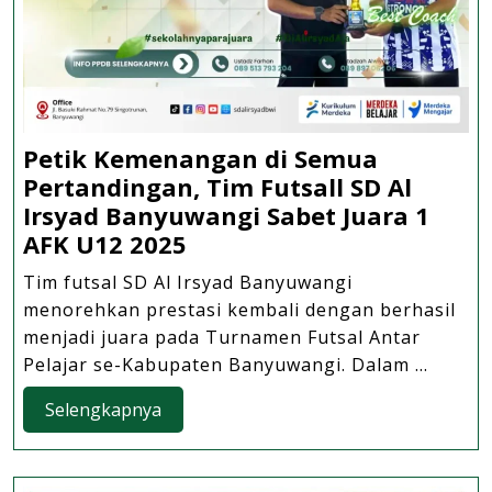
Petik Kemenangan di Semua
Pertandingan, Tim Futsall SD Al
Irsyad Banyuwangi Sabet Juara 1
Petik
AFK U12 2025
Kemenangan
Tim futsal SD Al Irsyad Banyuwangi
di
menorehkan prestasi kembali dengan berhasil
Semua
menjadi juara pada Turnamen Futsal Antar
Pertandingan,
Pelajar se-Kabupaten Banyuwangi. Dalam ...
Tim
Selengkapnya
Selengkapnya
Futsall
SD
Al