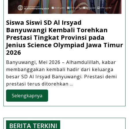
Siswa Siswi SD Al Irsyad
Banyuwangi Kembali Torehkan
Prestasi Tingkat Provinsi pada
Jenius Science Olympiad Jawa Timur
Siswa
2026
Siswi
Banyuwangi, Mei 2026 – Alhamdulillah, kabar
SD
membanggakan kembali hadir dari keluarga
Al
besar SD Al Irsyad Banyuwangi. Prestasi demi
Irsyad
prestasi terus ditorehkan ...
Banyuwangi
Selengkapnya
Selengkapnya
Kembali
Torehkan
Prestasi
Tingkat
BERITA TERKINI
Provinsi