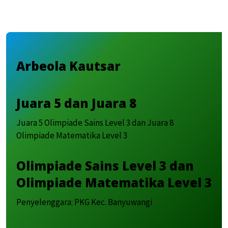
Arbeola Kautsar
Juara 5 dan Juara 8
Juara 5 Olimpiade Sains Level 3 dan Juara 8
Olimpiade Matematika Level 3
Olimpiade Sains Level 3 dan
Olimpiade Matematika Level 3
Penyelenggara: PKG Kec. Banyuwangi