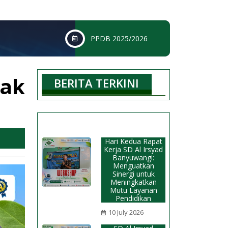
PPDB 2025/2026
cak
BERITA TERKINI
Hari Kedua Rapat
Kerja SD Al Irsyad
Banyuwangi:
Menguatkan
Sinergi untuk
Meningkatkan
Mutu Layanan
Pendidikan
10 July 2026