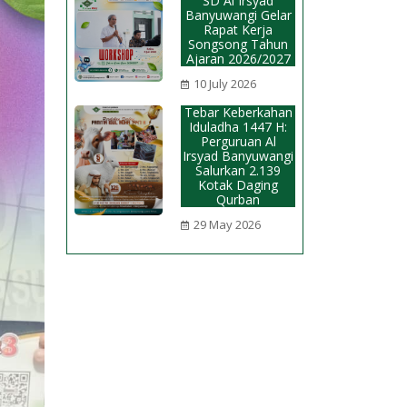
SD Al Irsyad
Banyuwangi Gelar
Rapat Kerja
Songsong Tahun
Ajaran 2026/2027
10 July 2026
Tebar Keberkahan
Iduladha 1447 H:
Perguruan Al
Irsyad Banyuwangi
Salurkan 2.139
Kotak Daging
Qurban
29 May 2026