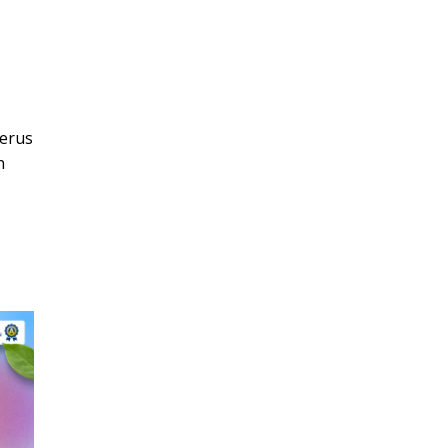
terus
n