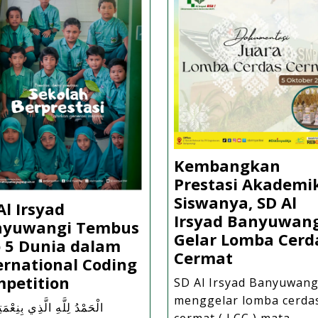
Kembangkan
Prestasi Akademi
Siswanya, SD Al
Al Irsyad
Irsyad Banyuwan
nyuwangi Tembus
Gelar Lomba Cerd
 5 Dunia dalam
Kembangk
Cermat
ernational Coding
Prestasi
SD
petition
SD Al Irsyad Banyuwang
Akademik
Al
menggelar lomba cerda
الْحَمْدُ لِلَّهِ الَّذِي بِنِعْمَتِه
Siswanya,