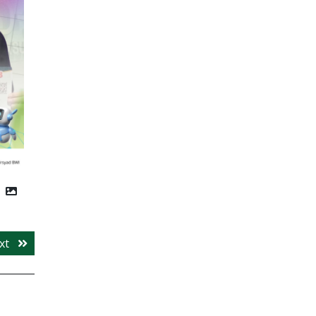
Next
xt
post: