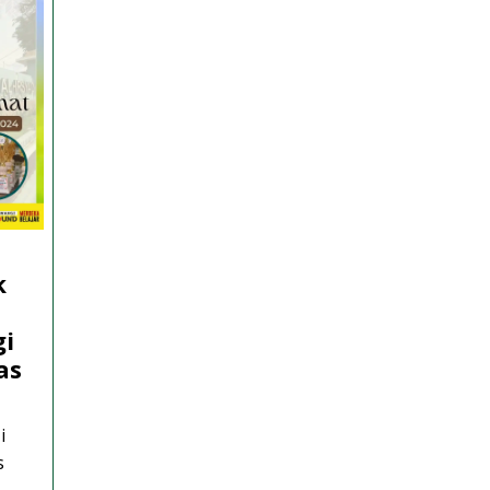
k
gi
as
an
i
s