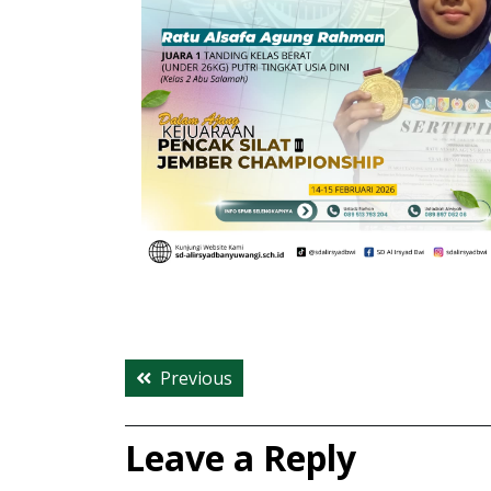
Post
Previous
Previous
navigation
post:
Leave a Reply