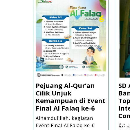
Pejuang Al-Qur’an
SD 
Cilik Unjuk
Ba
Kemampuan di Event
Top
Pejuang
Final Al Falaq ke-6
Int
Al-
Com
Alhamdulillah, kegiatan
Qur’an
Event Final Al Falaq ke-6
ِ تَتِمُّ