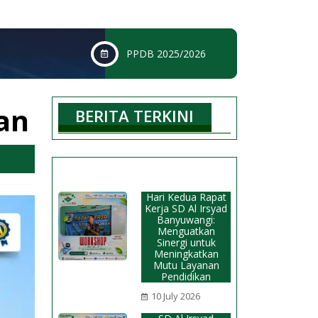
PPDB 2025/2026
an
BERITA TERKINI
Hari Kedua Rapat
Kerja SD Al Irsyad
Banyuwangi:
Menguatkan
Sinergi untuk
Meningkatkan
Mutu Layanan
Pendidikan
10 July 2026