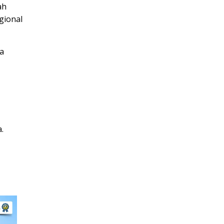
ah
gional
a
.