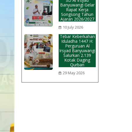
SD Al Irsyad
Banyuwangi Gelar
Rapat Kerja
Songsong Tahun
Ajaran 2026/2027
10 July 2026
Tebar Keberkahan
Iduladha 1447 H:
Perguruan Al
Irsyad Banyuwangi
Salurkan 2.139
Kotak Daging
Qurban
29 May 2026