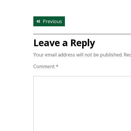
Post
Previous
Previous
navigation
post:
Leave a Reply
Your email address will not be published.
Req
Comment
*