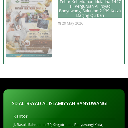
Tebar Keberkahan Iduladha 1447
H: Perguruan Al Irsyad
Banyuwangi Salurkan 2.139 Kotak
Daging Qurban
29 May 2026
SD AL IRSYAD AL ISLAMIYYAH BANYUWANGI
Kantor
Jl. Basuki Rahmat no. 79, Singotrunan, Banyuwangi Kota,