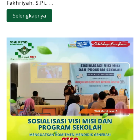
Alumni
Fakhriyah, S.Pi., ...
Pembudi
Selengkapnya
Selengkapnya
Daya
Ikan
Tawar
untuk
Tanamkan
Semangat
Entrepreneurship