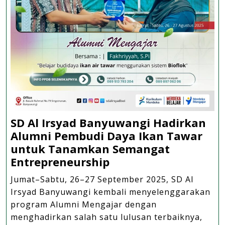
SD Al Irsyad Banyuwangi Hadirkan
Alumni Pembudi Daya Ikan Tawar
untuk Tanamkan Semangat
SD
Entrepreneurship
Al
Jumat–Sabtu, 26–27 September 2025, SD Al
Irsyad
Irsyad Banyuwangi kembali menyelenggarakan
Banyuwangi
program Alumni Mengajar dengan
Hadirkan
menghadirkan salah satu lulusan terbaiknya,