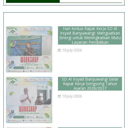
dan
dan
Program Sekolah
Hari Kedua Rapat Kerja SD Al
Irsyad Banyuwangi: Menguatkan
Sinergi untuk Meningkatkan Mutu
Layanan Pendidikan
10 July 2026
SD Al Irsyad Banyuwangi Gelar
Rapat Kerja Songsong Tahun
Ajaran 2026/2027
10 July 2026