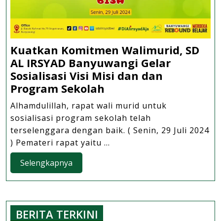
Kuatkan Komitmen Walimurid, SD
AL IRSYAD Banyuwangi Gelar
Sosialisasi Visi Misi dan dan
Kuatkan
Program Sekolah
Komitmen
Alhamdulillah, rapat wali murid untuk
Walimurid,
sosialisasi program sekolah telah
SD
terselenggara dengan baik. ( Senin, 29 Juli 2024
AL
) Pemateri rapat yaitu ...
IRSYAD
Selengkapnya
Selengkapnya
Banyuwangi
Gelar
Sosialisasi
Visi
BERITA TERKINI
Misi