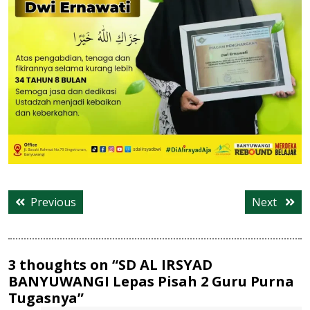
Post
Previous
Next
Previous
Next
navigation
post:
post:
3 thoughts on “SD AL IRSYAD
BANYUWANGI Lepas Pisah 2 Guru Purna
Tugasnya”