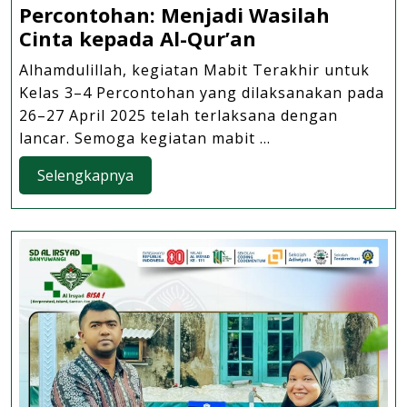
Percontohan: Menjadi Wasilah
Mabit
Cinta kepada Al-Qur’an
Terakhir
Alhamdulillah, kegiatan Mabit Terakhir untuk
Kelas
Kelas 3–4 Percontohan yang dilaksanakan pada
3–
26–27 April 2025 telah terlaksana dengan
4
lancar. Semoga kegiatan mabit ...
Percontohan:
Selengkapnya
Selengkapnya
Menjadi
Wasilah
Cinta
kepada
Al-
Qur’an