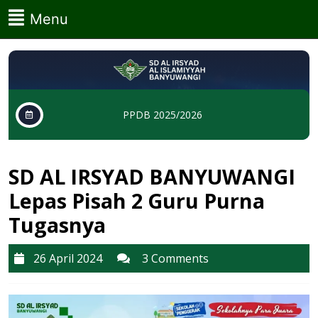
Skip
Menu
Menu
to
content
Skip
to
content
PPDB 2025/2026
SD AL IRSYAD BANYUWANGI
Lepas Pisah 2 Guru Purna
Tugasnya
26
26 April 2024
3 Comments
April
2024