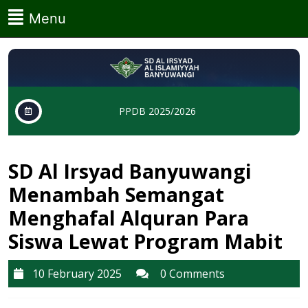
Skip
Menu
Menu
to
content
Skip
to
content
PPDB 2025/2026
SD Al Irsyad Banyuwangi
Menambah Semangat
Menghafal Alquran Para
Siswa Lewat Program Mabit
10
10 February 2025
0 Comments
February
2025