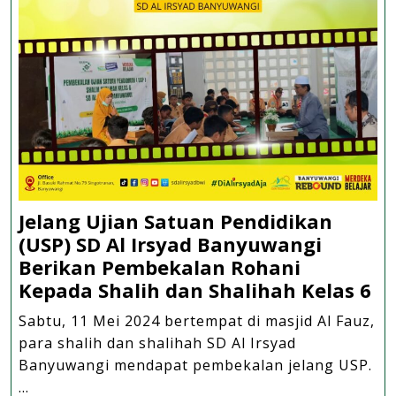
Literasi
Digital
Jelang Ujian Satuan Pendidikan
(USP) SD Al Irsyad Banyuwangi
Berikan Pembekalan Rohani
Je
Kepada Shalih dan Shalihah Kelas 6
Uj
Sabtu, 11 Mei 2024 bertempat di masjid Al Fauz,
Sa
para shalih dan shalihah SD Al Irsyad
Pe
Banyuwangi mendapat pembekalan jelang USP.
(U
...