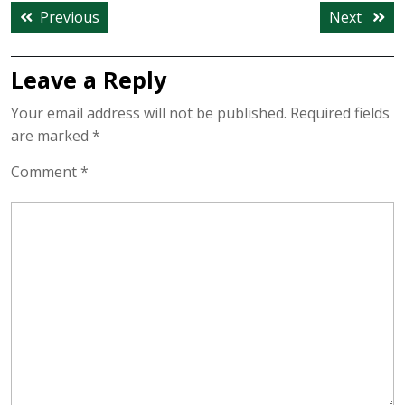
Post
Previous
Next
Previous
Next
navigation
post:
post:
Leave a Reply
Your email address will not be published.
Required fields
are marked
*
Comment
*