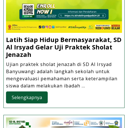
Latih Siap Hidup Bermasyarakat, SD
Al Irsyad Gelar Uji Praktek Sholat
Latih
Jenazah
Siap
Ujian praktek sholat jenazah di SD Al Irsyad
Hidup
Banyuwangi adalah langkah sekolah untuk
Bermasyarakat,
mengevaluasi pemahaman serta keterampilan
SD
siswa dalam melakukan ibadah ...
Al
Selengkapnya
Selengkapnya
Irsyad
Gelar
Uji
Praktek