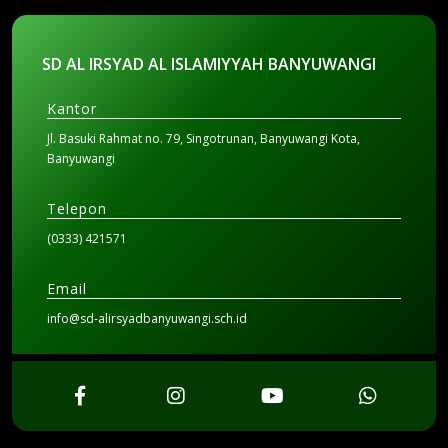
SD AL IRSYAD AL ISLAMIYYAH BANYUWANGI
Kantor
Jl. Basuki Rahmat no. 79, Singotrunan, Banyuwangi Kota,
Banyuwangi
Telepon
(0333) 421571
Email
info@sd-alirsyadbanyuwangi.sch.id