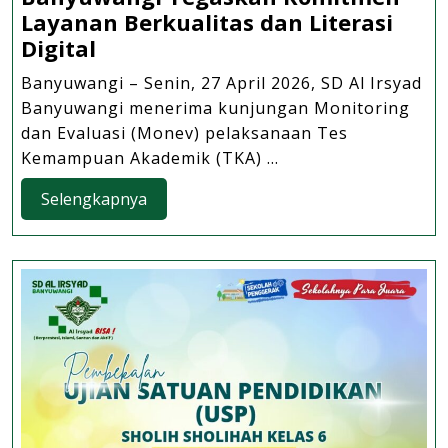
Layanan Berkualitas dan Literasi
Monitoring
Digital
dan
Banyuwangi – Senin, 27 April 2026, SD Al Irsyad
Evaluasi
Banyuwangi menerima kunjungan Monitoring
TKA
dan Evaluasi (Monev) pelaksanaan Tes
oleh
Kemampuan Akademik (TKA) ...
Dinas
Selengkapnya
Selengkapnya
Pendidikan,
SD
Al
Irsyad
Banyuwangi
Tegaskan
Komitmen
Layanan
Berkualitas
dan