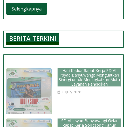
SD
Selengkapnya
Selengkapnya
Al
Ir
Ba
Be
BERITA TERKINI
Pe
Ro
Ke
Sh
da
Hari Kedua Rapat Kerja SD Al
Sh
Irsyad Banyuwangi: Menguatkan
Sinergi untuk Meningkatkan Mutu
Ke
Layanan Pendidikan
6
10 July 2026
SD Al Irsyad Banyuwangi Gelar
Rapat Kerja Songsong Tahun