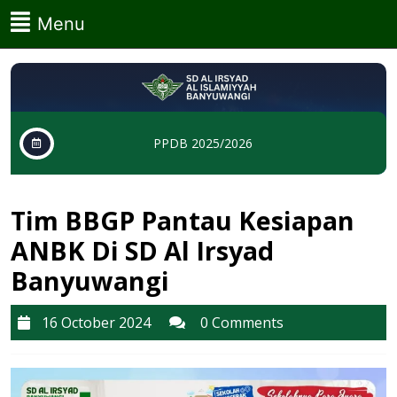
Skip
Menu
Menu
to
content
Skip
to
content
PPDB 2025/2026
Tim BBGP Pantau Kesiapan
ANBK Di SD Al Irsyad
Banyuwangi
16
16 October 2024
0 Comments
October
2024