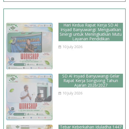
Nasional
Hari Kedua Rapat Kerja SD Al
Irsyad Banyuwangi: Menguatkan
Sinergi untuk Meningkatkan Mutu
Layanan Pendidikan
10 July 2026
SD Al Irsyad Banyuwangi Gelar
Rapat Kerja Songsong Tahun
Ajaran 2026/2027
10 July 2026
Tebar Keberkahan Iduladha 1447