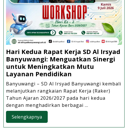
Hari Kedua Rapat Kerja SD Al Irsyad
Banyuwangi: Menguatkan Sinergi
untuk Meningkatkan Mutu
Hari
Layanan Pendidikan
Kedua
Banyuwangi – SD Al Irsyad Banyuwangi kembali
Rapat
melanjutkan rangkaian Rapat Kerja (Raker)
Kerja
Tahun Ajaran 2026/2027 pada hari kedua
SD
dengan menghadirkan berbagai ...
Al
Selengkapnya
Selengkapnya
Irsyad
Banyuwangi: