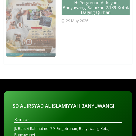
H: Perguruan Al Irsyad
Banyuwangi Salurkan 2.139 Kotak
Daging Qurban
29 May 2026
SD AL IRSYAD AL ISLAMIYYAH BANYUWANGI
Kantor
Jl. Basuki Rahmat no. 79, Singotrunan, Banyuwangi Kota,
Banyuwangi