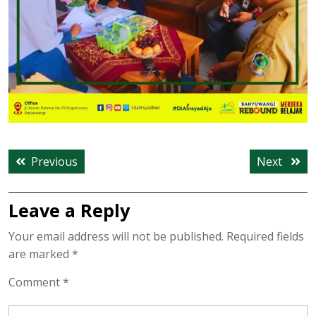
Post
Previous
Next
Previous
Next
navigation
post:
post:
Leave a Reply
Your email address will not be published.
Required fields
are marked
*
Comment
*