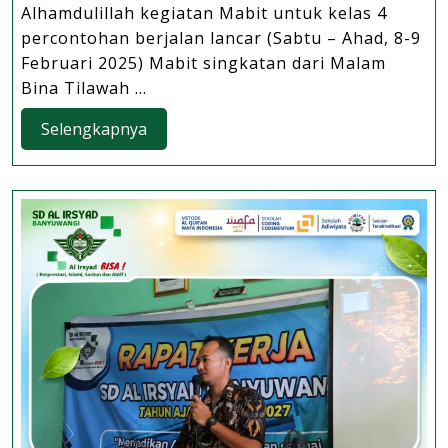
Al
Alhamdulillah kegiatan Mabit untuk kelas 4
Irsyad
percontohan berjalan lancar (Sabtu – Ahad, 8-9
Banyuwangi
Februari 2025) Mabit singkatan dari Malam
Menambah
Bina Tilawah ...
Semangat
Selengkapnya
Selengkapnya
Menghafal
Alquran
Para
Siswa
Lewat
Program
Mabit