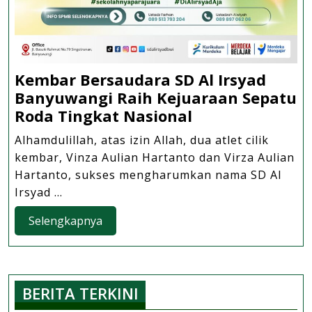
Kembar Bersaudara SD Al Irsyad
Banyuwangi Raih Kejuaraan Sepatu
Kembar
Roda Tingkat Nasional
Bersaudara
Alhamdulillah, atas izin Allah, dua atlet cilik
SD
kembar, Vinza Aulian Hartanto dan Virza Aulian
Al
Hartanto, sukses mengharumkan nama SD Al
Irsyad
Irsyad ...
Banyuwangi
Selengkapnya
Selengkapnya
Raih
Kejuaraan
Sepatu
Roda
BERITA TERKINI
Tingkat