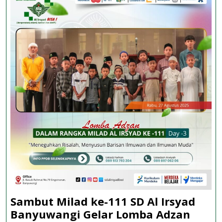
Siswa
Membaca
Al-
Qur’an
dengan
Baik
dan
Benar
Sambut Milad ke-111 SD Al Irsyad
Samb
Banyuwangi Gelar Lomba Adzan