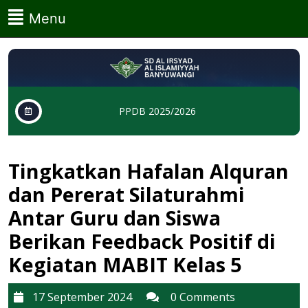
Skip
Menu
Menu
to
content
Skip
to
content
PPDB 2025/2026
Tingkatkan Hafalan Alquran
dan Pererat Silaturahmi
Antar Guru dan Siswa
Berikan Feedback Positif di
Kegiatan MABIT Kelas 5
17
17 September 2024
0 Comments