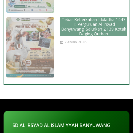
Tebar Keberkahan Iduladha 1447
H: Perguruan Al Irsyad
Banyuwangi Salurkan 2.139 Kotak
Daging Qurban
29 May 2026
SD AL IRSYAD AL ISLAMIYYAH BANYUWANGI