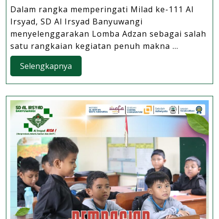
Milad
Dalam rangka memperingati Milad ke-111 Al
ke-
Irsyad, SD Al Irsyad Banyuwangi
111
menyelenggarakan Lomba Adzan sebagai salah
SD
satu rangkaian kegiatan penuh makna ...
Al
Selengkapnya
Selengkapnya
Irsya
Bany
Gelar
Lomb
Adza