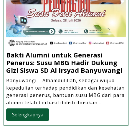
Bakti Alumni untuk Generasi
Penerus: Susu MBG Hadir Dukung
Ba
Gizi Siswa SD Al Irsyad Banyuwangi
Al
Banyuwangi – Alhamdulillah, sebagai wujud
un
kepedulian terhadap pendidikan dan kesehatan
Ge
generasi penerus, bantuan susu MBG dari para
Pe
alumni telah berhasil didistribusikan ...
Su
Selengkapnya
Selengkapnya
M
Ha
Du