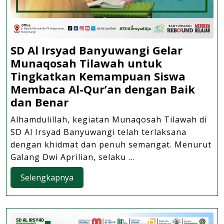
SD Al Irsyad Banyuwangi Gelar
Munaqosah Tilawah untuk
Tingkatkan Kemampuan Siswa
Membaca Al-Qur’an dengan Baik
SD
dan Benar
Al
Alhamdulillah, kegiatan Munaqosah Tilawah di
Irsyad
SD Al Irsyad Banyuwangi telah terlaksana
Banyuwangi
dengan khidmat dan penuh semangat. Menurut
Gelar
Galang Dwi Aprilian, selaku ...
Munaqosah
Selengkapnya
Selengkapnya
Tilawah
untuk
Tingkatkan
Kemampuan