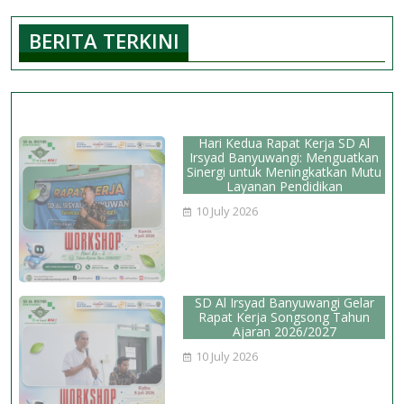
Giz
BERITA TERKINI
Si
SD
Al
Ir
Ba
Hari Kedua Rapat Kerja SD Al
Irsyad Banyuwangi: Menguatkan
Sinergi untuk Meningkatkan Mutu
Layanan Pendidikan
10 July 2026
SD Al Irsyad Banyuwangi Gelar
Rapat Kerja Songsong Tahun
Ajaran 2026/2027
10 July 2026