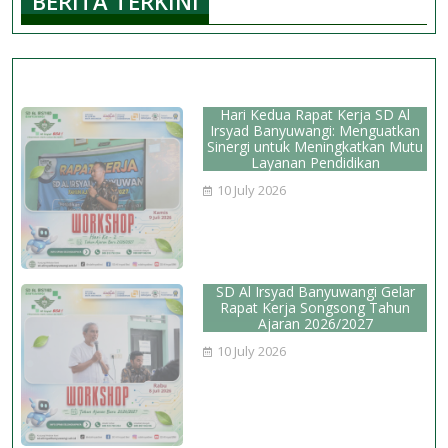
BERITA TERKINI
Al-
Qur’an
Sejak
Dini
Hari Kedua Rapat Kerja SD Al
Irsyad Banyuwangi: Menguatkan
Sinergi untuk Meningkatkan Mutu
Layanan Pendidikan
10 July 2026
SD Al Irsyad Banyuwangi Gelar
Rapat Kerja Songsong Tahun
Ajaran 2026/2027
10 July 2026