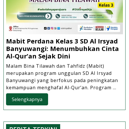
Mabit Perdana Kelas 3 SD Al Irsyad
Banyuwangi: Menumbuhkan Cinta
Mabit
Al-Qur’an Sejak Dini
Perdana
Malam Bina Tilawah dan Tahfidz (Mabit)
Kelas
merupakan program unggulan SD Al Irsyad
3
Banyuwangi yang berfokus pada peningkatan
SD
kemampuan menghafal Al-Qur’an. Program ...
Al
Selengkapnya
Selengkapnya
Irsyad
Banyuwangi:
Menumbuhkan
Cinta