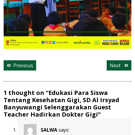
Post
Previous
Next
Previous
Next
navigation
post:
post:
1 thought on “Edukasi Para Siswa
Tentang Kesehatan Gigi, SD Al Irsyad
Banyuwangi Selenggarakan Guest
Teacher Hadirkan Dokter Gigi”
SALWA
says: