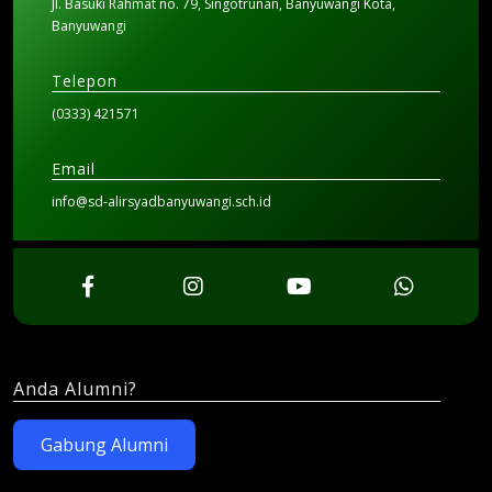
Jl. Basuki Rahmat no. 79, Singotrunan, Banyuwangi Kota,
Banyuwangi
Telepon
(0333) 421571
Email
info@sd-alirsyadbanyuwangi.sch.id
Anda Alumni?
Gabung Alumni