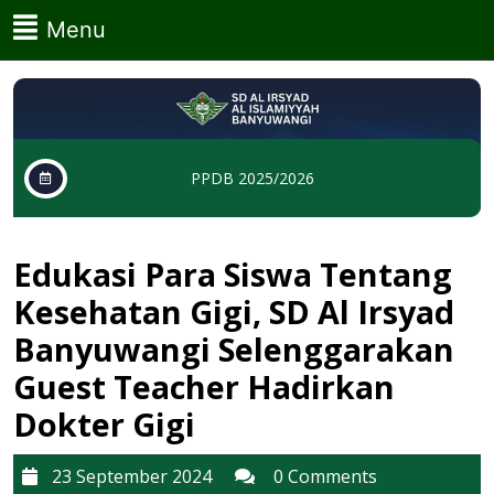
Skip
Menu
Menu
to
content
Skip
to
content
PPDB 2025/2026
Edukasi Para Siswa Tentang
Kesehatan Gigi, SD Al Irsyad
Banyuwangi Selenggarakan
Guest Teacher Hadirkan
Dokter Gigi
23
23 September 2024
0 Comments