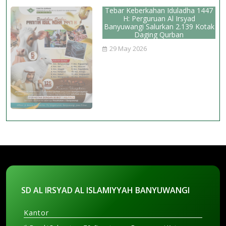
Tebar Keberkahan Iduladha 1447
H: Perguruan Al Irsyad
Banyuwangi Salurkan 2.139 Kotak
Daging Qurban
29 May 2026
SD AL IRSYAD AL ISLAMIYYAH BANYUWANGI
Kantor