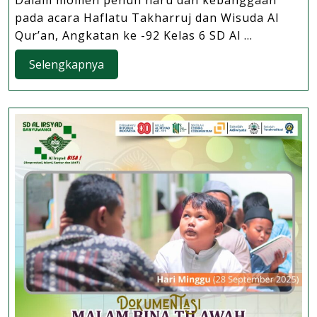
dari
pada acara Haflatu Takharruj dan Wisuda Al
Orang
Qur’an, Angkatan ke -92 Kelas 6 SD Al ...
Tua
Selengkapnya
Pegiat
Selengkapnya
Literasi