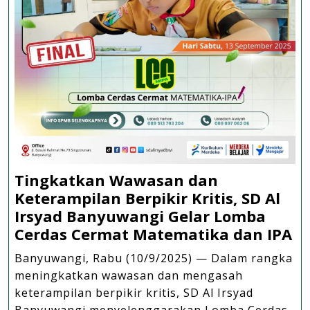
Tingkatkan Wawasan dan
Keterampilan Berpikir Kritis, SD Al
Irsyad Banyuwangi Gelar Lomba
Ti
Cerdas Cermat Matematika dan IPA
W
Banyuwangi, Rabu (10/9/2025) — Dalam rangka
d
meningkatkan wawasan dan mengasah
Ke
keterampilan berpikir kritis, SD Al Irsyad
Be