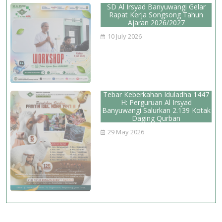
SD Al Irsyad Banyuwangi Gelar
Rapat Kerja Songsong Tahun
Ajaran 2026/2027
10 July 2026
Tebar Keberkahan Iduladha 1447
H: Perguruan Al Irsyad
Banyuwangi Salurkan 2.139 Kotak
Daging Qurban
29 May 2026