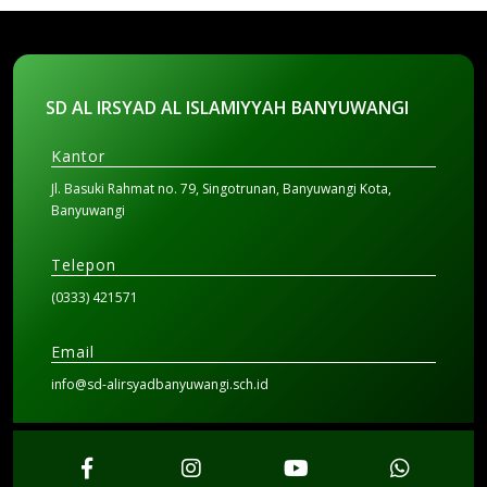
SD AL IRSYAD AL ISLAMIYYAH BANYUWANGI
Kantor
Jl. Basuki Rahmat no. 79, Singotrunan, Banyuwangi Kota,
Banyuwangi
Telepon
(0333) 421571
Email
info@sd-alirsyadbanyuwangi.sch.id