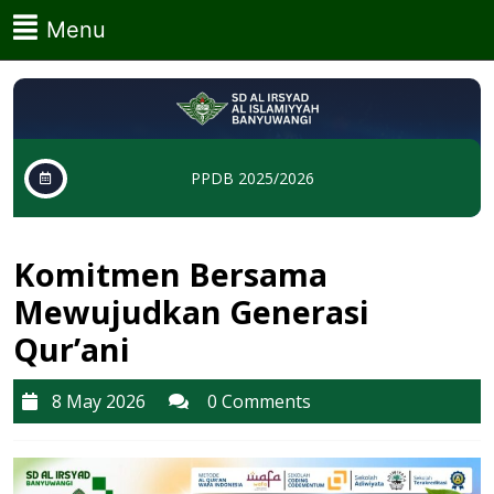
Skip
Menu
Menu
to
content
Skip
to
content
PPDB 2025/2026
Komitmen Bersama
Mewujudkan Generasi
Qur’ani
8
8 May 2026
0 Comments
May
2026