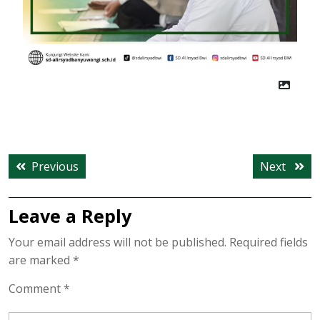
Post
Previous
Next
Previous
Next
navigation
post:
post:
Leave a Reply
Your email address will not be published.
Required fields
are marked
*
Comment
*