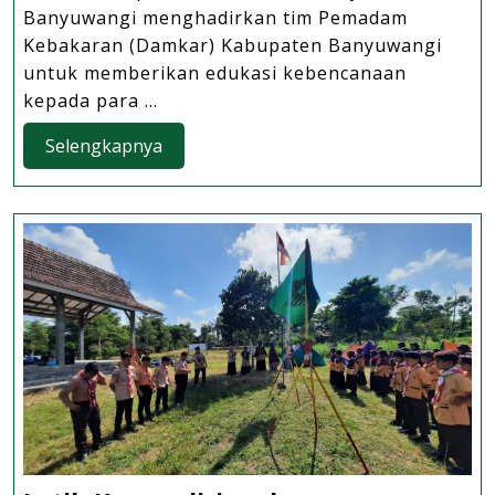
Irsyad
Banyuwangi menghadirkan tim Pemadam
Banyuwangi
Kebakaran (Damkar) Kabupaten Banyuwangi
Hadirkan
untuk memberikan edukasi kebencanaan
Tim
kepada para ...
Damkar
Selengkapnya
Selengkapnya
untuk
Edukasi Siswa Ke