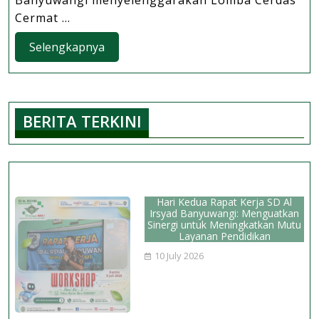
Banyuwangi menyelenggarakan Lomba Cerdas
Kr
Cermat ...
S
Selengkapnya
Selengkapnya
Al
Ir
B
Ge
BERITA TERKINI
L
Ce
C
Ma
Hari Kedua Rapat Kerja SD Al
Irsyad Banyuwangi: Menguatkan
Sinergi untuk Meningkatkan Mutu
Layanan Pendidikan
10 July 2026