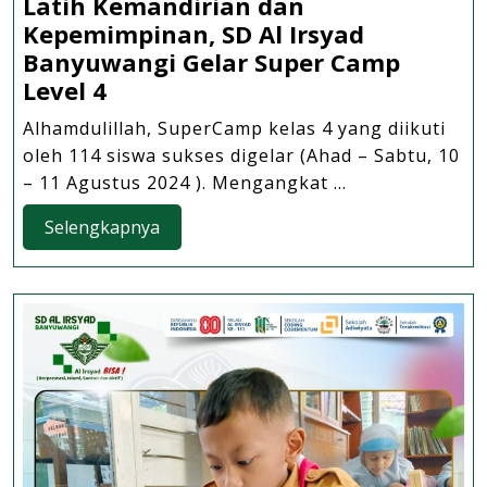
Latih Kemandirian dan
Kepemimpinan, SD Al Irsyad
Banyuwangi Gelar Super Camp
Latih
Level 4
Kemandirian
Alhamdulillah, SuperCamp kelas 4 yang diikuti
dan
oleh 114 siswa sukses digelar (Ahad – Sabtu, 10
Kepemimpinan,
– 11 Agustus 2024 ). Mengangkat ...
SD
Al
Selengkapnya
Selengkapnya
Irsyad
Banyuwangi
Gelar
Super
Camp
Level
4