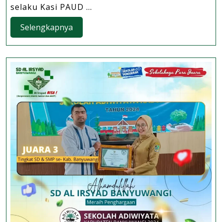
Banyuwangi,
selaku Kasi PAUD ...
BBPMP
Selengkapnya
Selengkapnya
Provinsi
Jawa
Timur
Pantau
Masa
Pengenalan
Lingkungan
Sekolah
(MPLS)