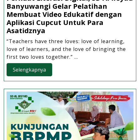
Banyuwangi Gelar Pelatihan
Membuat Video Edukatif dengan
Aplikasi Cupcut Untuk Para
Perkuat
Asatidznya
Literasi
“Teachers have three loves: love of learning,
Digital,
love of learners, and the love of bringing the
SD
first two loves together.” ...
Al
Irsyad
Selengkapnya
Selengkapnya
Banyuwangi
Gelar
Pelatihan
Membuat
Video
Edukatif
dengan
Aplikasi