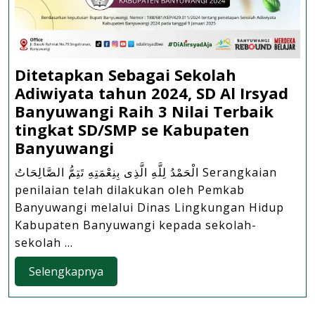
Ditetapkan Sebagai Sekolah
Adiwiyata tahun 2024, SD Al Irsyad
Banyuwangi Raih 3 Nilai Terbaik
tingkat SD/SMP se Kabupaten
Ditetapkan
Banyuwangi
Sebagai
الْحَمْدُ لِلَّهِ الَّذِى بِنِعْمَتِهِ تَتِمُّ الصَّالِحَاتُ Serangkaian
Sekolah
penilaian telah dilakukan oleh Pemkab
Adiwiyata
Banyuwangi melalui Dinas Lingkungan Hidup
tahun
Kabupaten Banyuwangi kepada sekolah-
2024,
sekolah ...
SD
Selengkapnya
Selengkapnya
Al
Irsyad
Banyuwangi