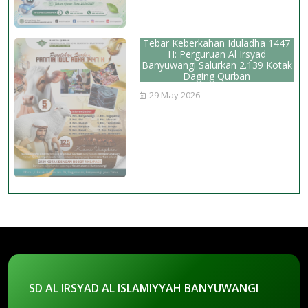
Tebar Keberkahan Iduladha 1447
H: Perguruan Al Irsyad
Banyuwangi Salurkan 2.139 Kotak
Daging Qurban
29 May 2026
SD AL IRSYAD AL ISLAMIYYAH BANYUWANGI