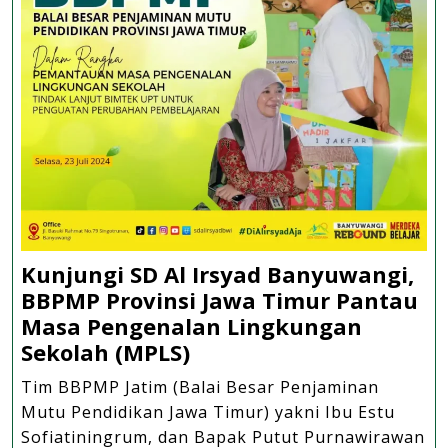
Cupcut
Untuk
Para
Asatidznya
Kunjungi SD Al Irsyad Banyuwangi,
BBPMP Provinsi Jawa Timur Pantau
Masa Pengenalan Lingkungan
Kunjungi
Sekolah (MPLS)
SD
Tim BBPMP Jatim (Balai Besar Penjaminan
Al
Mutu Pendidikan Jawa Timur) yakni Ibu Estu
Irsyad
Sofiatiningrum, dan Bapak Putut Purnawirawan