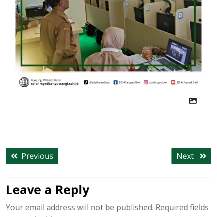
Post
Previous
Next
Previous
Next
navigation
post:
post:
Leave a Reply
Your email address will not be published.
Required fields