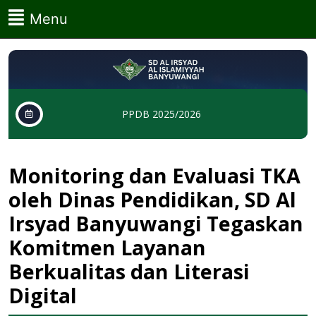
Skip
Menu
Menu
to
content
Skip
to
content
PPDB 2025/2026
Monitoring dan Evaluasi TKA
oleh Dinas Pendidikan, SD Al
Irsyad Banyuwangi Tegaskan
Komitmen Layanan
Berkualitas dan Literasi
Digital