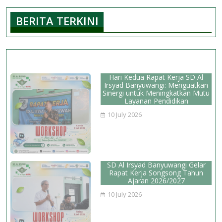
Raih
BERITA TERKINI
3
Nilai
Terbaik
tingkat
SD/SMP
Hari Kedua Rapat Kerja SD Al
se
Irsyad Banyuwangi: Menguatkan
Sinergi untuk Meningkatkan Mutu
Kabupaten
Layanan Pendidikan
Banyuwangi
10 July 2026
SD Al Irsyad Banyuwangi Gelar
Rapat Kerja Songsong Tahun
Ajaran 2026/2027
10 July 2026