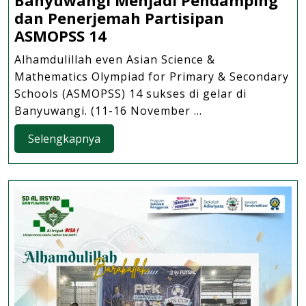
dan Penerjemah Partisipan
Bangga,
ASMOPSS 14
2
Alhamdulillah even Asian Science &
Guru
Mathematics Olympiad for Primary & Secondary
SD
Schools (ASMOPSS) 14 sukses di gelar di
Al
Banyuwangi. (11-16 November ...
Irsyad
Selengkapnya
Selengkapnya
Banyuwangi
Menjadi
Pendamping
dan
Penerjemah
Partisipan
ASMOPSS
14