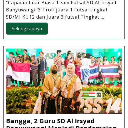
“Capaian Luar Biasa Team Futsal SD Al-Irsyad
SD
Banyuwangi: 3 Trofi juara 1 Futsal tingkat
Al
SD/MI KU12 dan Juara 3 futsal Tingkat ...
Irsyad
Selengkapnya
Banyuwangi
Selengkapnya
Sabet
3
Tropi
Futsal
Tingkat Kabupat
Bangga, 2 Guru SD Al Irsyad
Banyuwangi Menjadi Pendamping