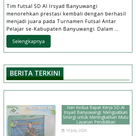
Kemenangan
Tim futsal SD Al Irsyad Banyuwangi
di
menorehkan prestasi kembali dengan berhasil
Semua
menjadi juara pada Turnamen Futsal Antar
Pertandingan,
Pelajar se-Kabupaten Banyuwangi. Dalam ...
Tim
Selengkapnya
Selengkapnya
Futsall
SD
Al
Irsyad
BERITA TERKINI
Banyuwangi
Sabet
Juara
1
AFK
Hari Kedua Rapat Kerja SD Al
U12
Irsyad Banyuwangi: Menguatkan
Sinergi untuk Meningkatkan Mutu
2025
Layanan Pendidikan
10 July 2026