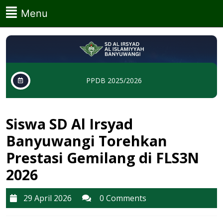
Skip
Menu
Menu
to
content
Skip
to
content
PPDB 2025/2026
Siswa SD Al Irsyad
Banyuwangi Torehkan
Prestasi Gemilang di FLS3N
2026
29
29 April 2026
0 Comments
April
2026