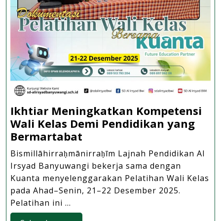
Ikhtiar Meningkatkan Kompetensi
Wali Kelas Demi Pendidikan yang
Ikhtiar
Bermartabat
Meningkatkan
Bismillāhirraḥmānirraḥīm Lajnah Pendidikan Al
Kompetensi
Irsyad Banyuwangi bekerja sama dengan
Wali
Kuanta menyelenggarakan Pelatihan Wali Kelas
Kelas
pada Ahad–Senin, 21–22 Desember 2025.
Demi
Pelatihan ini ...
Pendidikan