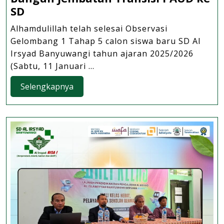
SD
SD
Al
Alhamdulillah telah selesai Observasi
Irsyad
Gelombang 1 Tahap 5 calon siswa baru SD Al
Banyuwangi
Irsyad Banyuwangi tahun ajaran 2025/2026
Gelar
(Sabtu, 11 Januari ...
Observasi
Selengkapnya
Selengkapnya
Calon
Siswa
Baru,
Bangun
Jembatan
Transisi
PAUD
ke
SD