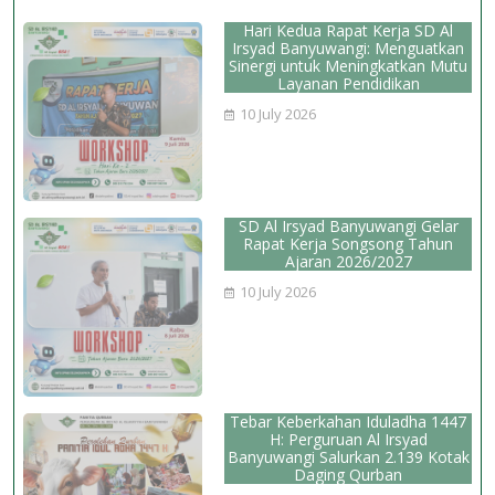
Hari Kedua Rapat Kerja SD Al
Irsyad Banyuwangi: Menguatkan
Sinergi untuk Meningkatkan Mutu
Layanan Pendidikan
10 July 2026
SD Al Irsyad Banyuwangi Gelar
Rapat Kerja Songsong Tahun
Ajaran 2026/2027
10 July 2026
Tebar Keberkahan Iduladha 1447
H: Perguruan Al Irsyad
Banyuwangi Salurkan 2.139 Kotak
Daging Qurban