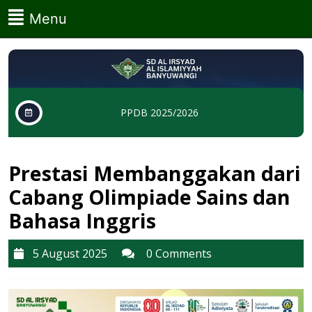
Skip
Menu
Menu
to
content
Skip
to
content
PPDB 2025/2026
Prestasi Membanggakan dari
Cabang Olimpiade Sains dan
Bahasa Inggris
5
5 August 2025
0 Comments
August
2025