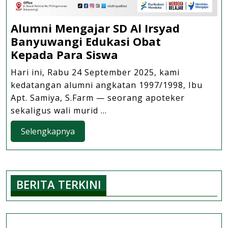
Alumni Mengajar SD Al Irsyad
Banyuwangi Edukasi Obat
Alumni
Kepada Para Siswa
Mengajar
Hari ini, Rabu 24 September 2025, kami
SD
kedatangan alumni angkatan 1997/1998, Ibu
Al
Apt. Samiya, S.Farm — seorang apoteker
Irsyad
sekaligus wali murid ...
Banyuwangi
Selengkapnya
Selengkapnya
Edukasi
Obat
Kepada Para Siswa
BERITA TERKINI