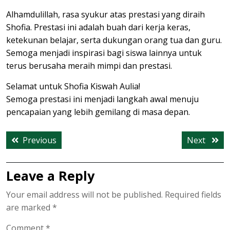
Alhamdulillah, rasa syukur atas prestasi yang diraih
Shofia. Prestasi ini adalah buah dari kerja keras,
ketekunan belajar, serta dukungan orang tua dan guru.
Semoga menjadi inspirasi bagi siswa lainnya untuk
terus berusaha meraih mimpi dan prestasi.
Selamat untuk Shofia Kiswah Aulia!
Semoga prestasi ini menjadi langkah awal menuju
pencapaian yang lebih gemilang di masa depan.
Post
Previous
Next
Previous
Next
navigation
post:
post:
Leave a Reply
Your email address will not be published.
Required fields
are marked
*
Comment
*