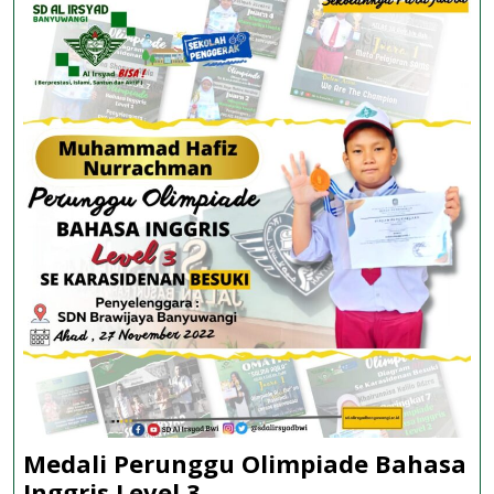
Juara
1
dalam
Lomba
Pembelaj
Medali Perunggu Olimpiade Bahasa
Medali
Inggris Level 3