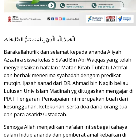
الْحَمْدُ لِلَّهِ الَّذِيْ بِنِعْمَتِهِ تَتِمُّ الصَّالِحَاتُ
Barakallahufiik dan selamat kepada ananda Aliyah
Azzahra siswa kelas 5 Sa’ad Bin Abi Waqqas yang telah
menyelesaikan hafalan : Matan Kitab Tuhfatul Athfal
dan berhak menerima syahadah dengam predikat
mutqin. Ijazah sanad dari DR. Ahmad bin Naqib beliau
Lulusan Univ Islam Madinah yg ditugaskan mengajar di
PIAT Tengaran. Pencapaian ini merupakan buah dari
kesungguhan, ketekunan, serta doa dario orang tua
dan para asatidz/ustadzah.
Semoga Allah menjadikan hafalan ini sebagai cahaya
dalam hidup ananda dan pemberat amal kebaikan di