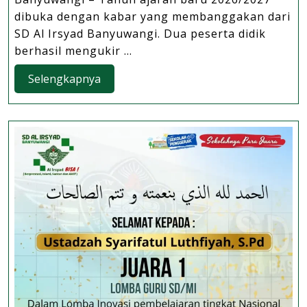
Ajaran
dibuka dengan kabar yang membanggakan dari
dengan
SD Al Irsyad Banyuwangi. Dua peserta didik
Dua
berhasil mengukir ...
Prestasi
Selengkapnya
Selengkapnya
Gemilang,
SD
Al
Irsyad
Banyuwangi
Teguhkan
Budaya
Sekolah
Berprestasi