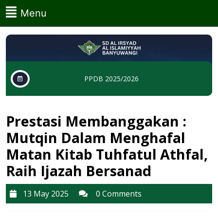
Skip
Menu
Menu
to
content
Skip
to
content
PPDB 2025/2026
Prestasi Membanggakan :
Mutqin Dalam Menghafal
Matan Kitab Tuhfatul Athfal,
Raih Ijazah Bersanad
13
13 May 2025
0 Comments
May
2025