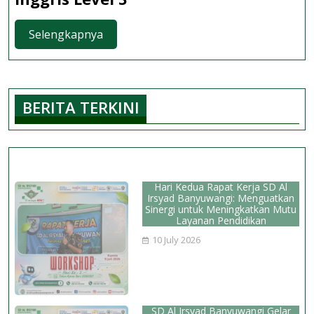
Perunggu
Olimpiade
Selengkapnya
Selengkapnya
Bahasa
Inggris
Level
BERITA TERKINI
3
Hari Kedua Rapat Kerja SD Al
Irsyad Banyuwangi: Menguatkan
Sinergi untuk Meningkatkan Mutu
Layanan Pendidikan
10 July 2026
SD Al Irsyad Banyuwangi Gelar