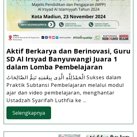
Aktif Berkarya dan Berinovasi, Guru
SD Al Irsyad Banyuwangi Juara 1
Aktif
dalam Lomba Pembelajaran
Berkarya
الْحَمْدُلِلَّهِ الَّذِى بِنِعْمَتِهِ تَتِمُّ الصَّالِحَاتُ Sukses dalam
dan
Praktik Subtansi Pembelajaran melalui modul
Berinovasi
ajar dan video pembelajaran, menghantar
Guru
Ustadzah Syarifah Luthfia ke ...
SD
Selengkapnya
Selengkapnya
Al
Irsyad
Banyuwan