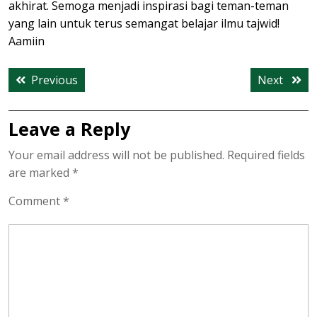
akhirat. Semoga menjadi inspirasi bagi teman-teman
yang lain untuk terus semangat belajar ilmu tajwid!
Aamiin
Post
Previous
Next
Previous
Next
navigation
post:
post:
Leave a Reply
Your email address will not be published.
Required fields
are marked
*
Comment
*