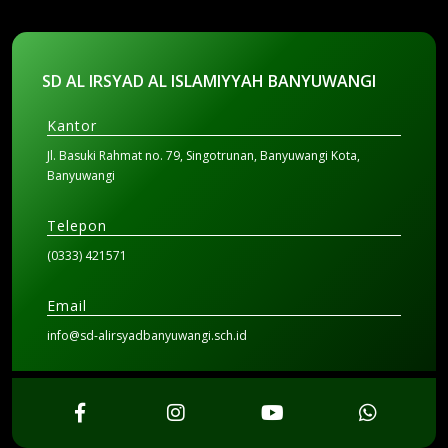
SD AL IRSYAD AL ISLAMIYYAH BANYUWANGI
Kantor
Jl. Basuki Rahmat no. 79, Singotrunan, Banyuwangi Kota,
Banyuwangi
Telepon
(0333) 421571
Email
info@sd-alirsyadbanyuwangi.sch.id