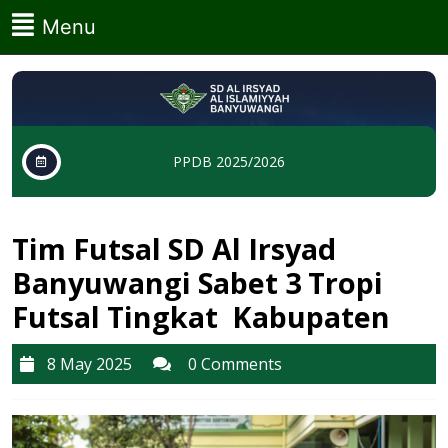
Skip
Menu
Menu
to
content
Skip
to
content
PPDB 2025/2026
Tim Futsal SD Al Irsyad
Banyuwangi Sabet 3 Tropi
Futsal Tingkat Kabupaten
8
8 May 2025
0 Comments
May
2025