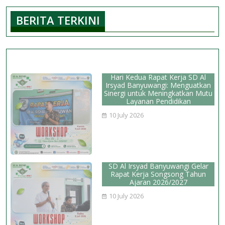
Pel
BERITA TERKINI
Ter
di
Tur
Kor
Cup
Hari Kedua Rapat Kerja SD Al
3
Irsyad Banyuwangi: Menguatkan
Sinergi untuk Meningkatkan Mutu
Tah
Layanan Pendidikan
202
10 July 2026
SD Al Irsyad Banyuwangi Gelar
Rapat Kerja Songsong Tahun
Ajaran 2026/2027
10 July 2026