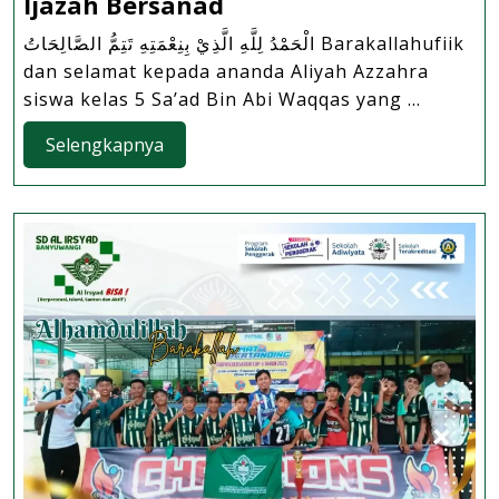
Prestasi
Ijazah Bersanad
Membanggakan
الْحَمْدُ لِلَّهِ الَّذِيْ بِنِعْمَتِهِ تَتِمُّ الصَّالِحَاتُ Barakallahufiik
:
dan selamat kepada ananda Aliyah Azzahra
Mutqin
siswa kelas 5 Sa’ad Bin Abi Waqqas yang ...
Dalam
Selengkapnya
Menghafal
Selengkapnya
Matan
Kitab
Tuhfatul
Athfal,
Raih
Ijazah Bersanad