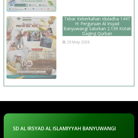
Tebar Keberkahan Iduladha 1447
H: Perguruan Al Irsyad
Banyuwangi Salurkan 2.139 Kotak
Daging Qurban
29 May 2026
SD AL IRSYAD AL ISLAMIYYAH BANYUWANGI