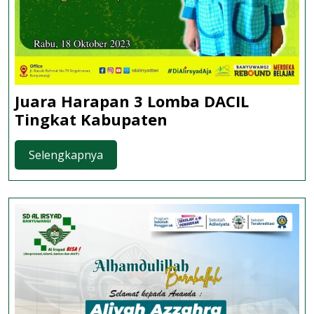
Juara Harapan 3 Lomba DACIL
Juara
Tingkat Kabupaten
Harapan
3
Selengkapnya
Selengkapnya
Lomba
DACIL
Tingkat
Kabupaten