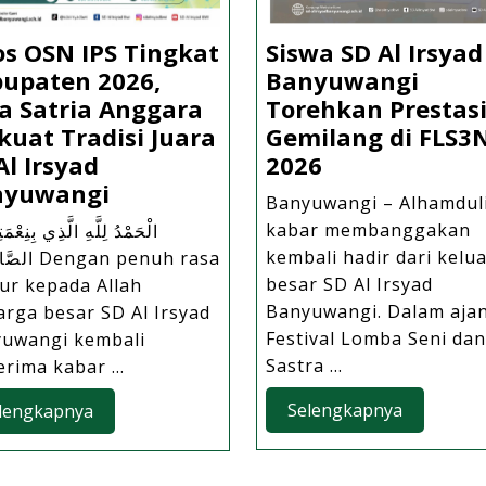
Siswa SD Al Irsyad
os OSN IPS Tingkat
Banyuwangi
upaten 2026,
i
Torehkan Prestas
a Satria Anggara
Gemilang di FLS3
kuat Tradisi Juara
i
Siswa
2026
Al Irsyad
SD
Lolos
nyuwangi
Banyuwangi – Alhamduli
Al
OSN
kabar membanggakan
الْحَمْدُ لِلَّهِ الَّذِي بِنِعْمَتِه
n
Irsyad
IPS
kembali hadir dari kelu
gan penuh rasa
t
Banyuwangi
Tingkat
besar SD Al Irsyad
ur kepada Allah
ten,
Torehkan
Kabupaten
Banyuwangi. Dalam aja
arga besar SD Al Irsyad
Prestasi
2026,
Festival Lomba Seni dan
uwangi kembali
Gemilang
Arya
Sastra ...
rima kabar ...
di
Satria
Selengka
Selengkapnya
Selengkapnya
lengkapnya
FLS3N
Anggara
2026
Perkuat
Tradisi