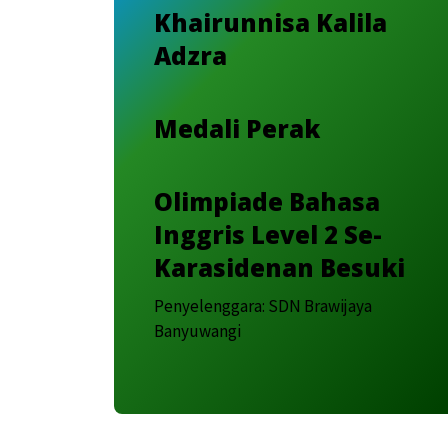
Khairunnisa Kalila
Adzra
Medali Perak
Olimpiade Bahasa
Inggris Level 2 Se-
Karasidenan Besuki
Penyelenggara: SDN Brawijaya
Banyuwangi