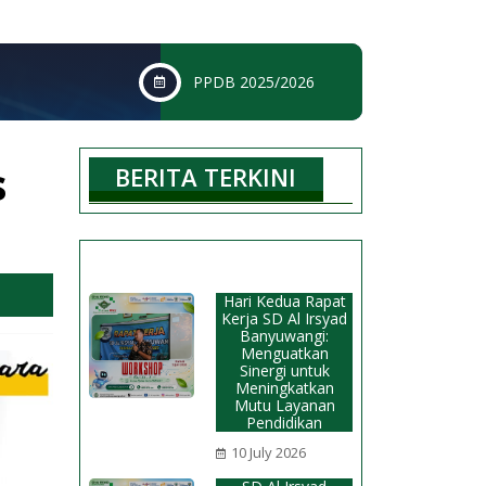
PPDB 2025/2026
s
BERITA TERKINI
Hari Kedua Rapat
Kerja SD Al Irsyad
Banyuwangi:
Menguatkan
Sinergi untuk
Meningkatkan
Mutu Layanan
Pendidikan
10 July 2026