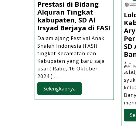
Prestasi di Bidang
Alquran Tingkat
Lol
kabupaten, SD Al
Kab
Kembal
Irsyad Berjaya di FASI
Ary
Raih
Per
Dalam ajang Festival Anak
Prestas
SD 
Shaleh Indonesia (FASI)
di
Ba
tingkat Kecamatan dan
Bidang
Kabupaten yang baru saja
ِ تَتِمُّ
Alqura
usai ( Rabu, 16 Oktober
الصَّالِحَاتُ Den
Tingka
2024 ) ...
syuk
kabupa
kelu
Selengkapnya
Selengkapnya
SD
Bany
Al
mene
Irsyad
Berjaya
Se
di
FASI