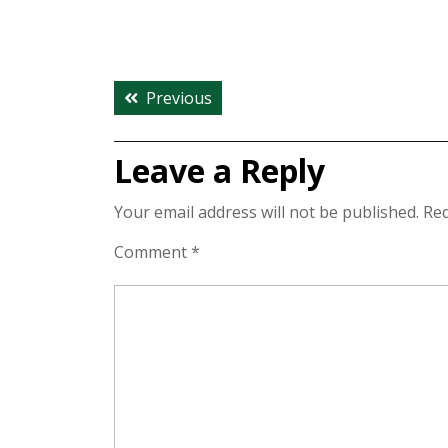
Post
Previous
Previous
navigation
post:
Leave a Reply
Your email address will not be published.
Req
Comment
*