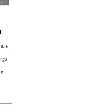
i
N
llah,
arga
ng
pnya