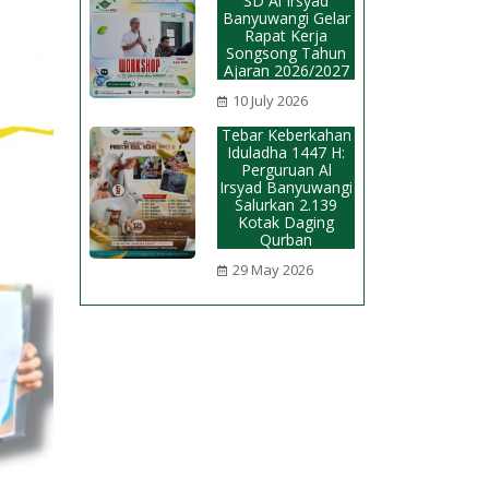
SD Al Irsyad
Banyuwangi Gelar
Rapat Kerja
Songsong Tahun
Ajaran 2026/2027
10 July 2026
Tebar Keberkahan
Iduladha 1447 H:
Perguruan Al
Irsyad Banyuwangi
Salurkan 2.139
Kotak Daging
Qurban
29 May 2026