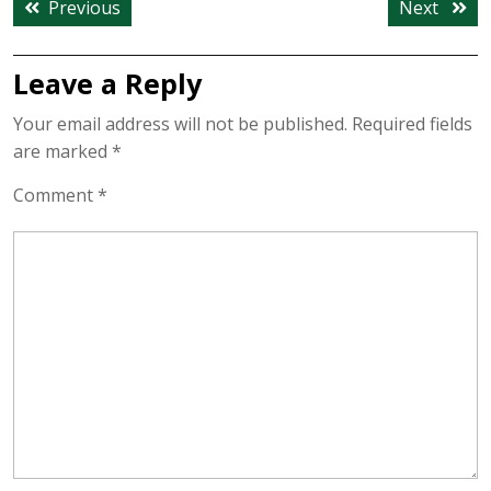
Previous
Next
Previous
Next
navigation
post:
post:
Leave a Reply
Your email address will not be published.
Required fields
are marked
*
Comment
*