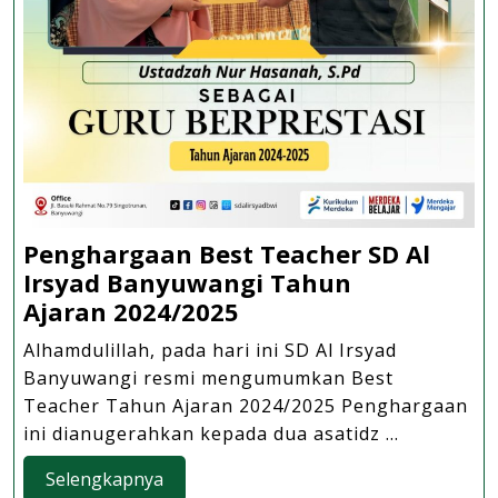
Penghargaan Best Teacher SD Al
Irsyad Banyuwangi Tahun
Penghargaan
Ajaran 2024/2025
Best
Alhamdulillah, pada hari ini SD Al Irsyad
Teacher
Banyuwangi resmi mengumumkan Best
SD
Teacher Tahun Ajaran 2024/2025 Penghargaan
Al
ini dianugerahkan kepada dua asatidz ...
Irsyad
Selengkapnya
Selengkapnya
Banyuwangi