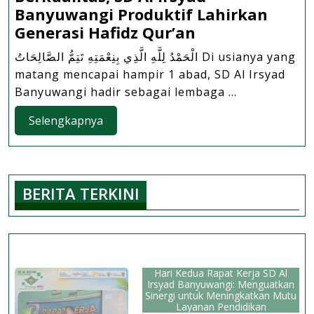
Banyuwangi Produktif Lahirkan
Komitmen
Generasi Hafidz Qur’an
Laksanakan
الْحَمْدُ لِلَّهِ الَّذِي بِنِعْمَتِهِ تَتِمُّ الصَّالِحَاتُ Di usianya yang
Pembelajaran
matang mencapai hampir 1 abad, SD Al Irsyad
Alquran
Banyuwangi hadir sebagai lembaga ...
yang
Selengkapnya
Berkualitas,
Selengkapnya
SD
Al
Irsyad
BERITA TERKINI
Banyuwangi
Produktif
Lahirkan
Generasi
Hafidz
Hari Kedua Rapat Kerja SD Al
Qur’an
Irsyad Banyuwangi: Menguatkan
Sinergi untuk Meningkatkan Mutu
Layanan Pendidikan