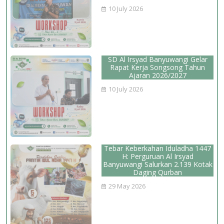
10 July 2026
SD Al Irsyad Banyuwangi Gelar
Rapat Kerja Songsong Tahun
Ajaran 2026/2027
10 July 2026
Tebar Keberkahan Iduladha 1447
H: Perguruan Al Irsyad
Banyuwangi Salurkan 2.139 Kotak
Daging Qurban
29 May 2026