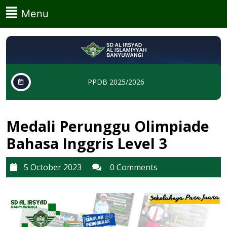
Skip
Menu
Menu
to
content
Skip
to
content
PPDB 2025/2026
Medali Perunggu Olimpiade
Bahasa Inggris Level 3
5
5 October 2023
0 Comments
October
2023