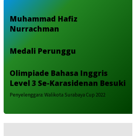
Muhammad Hafiz
Nurrachman
Medali Perunggu
Olimpiade Bahasa Inggris
Level 3 Se-Karasidenan Besuki
Penyelenggara: Walikota Surabaya Cup 2022