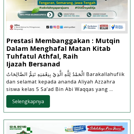
Prestasi Membanggakan : Mutqin
Dalam Menghafal Matan Kitab
Tuhfatul Athfal, Raih
Prestasi
Ijazah Bersanad
Membanggakan
الْحَمْدُ لِلَّهِ الَّذِيْ بِنِعْمَتِهِ تَتِمُّ الصَّالِحَاتُ Barakallahufiik
:
dan selamat kepada ananda Aliyah Azzahra
Mutqin
siswa kelas 5 Sa’ad Bin Abi Waqqas yang ...
Dalam
Selengkapnya
Menghafal
Selengkapnya
Matan
Kitab
Tuhfatul
Athfal,